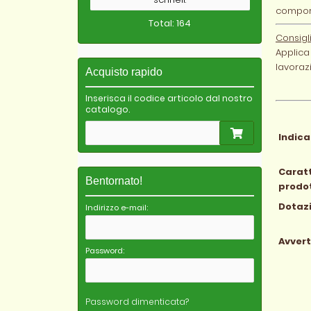
comport
Total: 164
Consigl
Applica 
lavoraz
Acquisto rapido
Inserisca il codice articolo dal nostro
catalogo.
Indica
Caratt
Bentornato!
prodo
Dotaz
Indirizzo e-mail:
Avver
Password:
Password dimenticata?