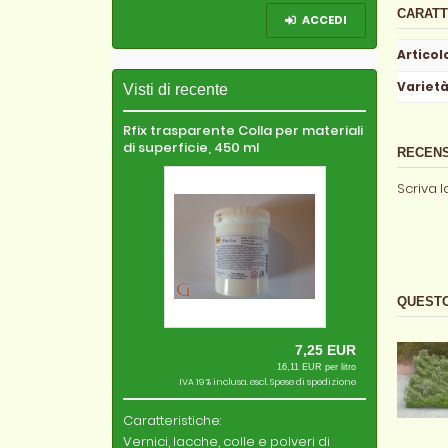
CARATT
ACCEDI
Articol
Variet
Visti di recente
Rfix trasparente Colla per materiali
di superficie, 450 ml
RECENSI
Scriva 
QUESTO
7,25 EUR
16,11 EUR per litro
IVA 19 % inclusa. escl.
Spese di spedizione
Caratteristiche:
Vernici, lacche, colle e polveri di