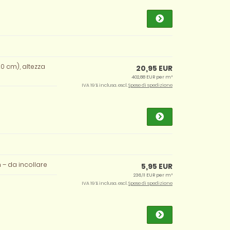
20 cm), altezza
20,95 EUR
402,88 EUR per m²
IVA 19 % inclusa. escl.
Spese di spedizione
m – da incollare
5,95 EUR
236,11 EUR per m²
IVA 19 % inclusa. escl.
Spese di spedizione