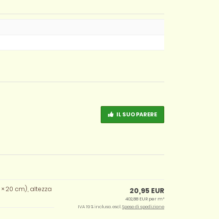
IL SUO PARERE
 × 20 cm), altezza
20,95 EUR
402,88 EUR per m²
IVA 19 % inclusa. escl.
Spese di spedizione