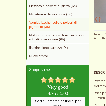
Pietrisco e polvere di pietra (68)
Miniature e decorazione (56)
Vernici, lacche, colle e polveri di
pigmento (30)
Per una v
Motori a rotore senza ferro, accessori
sull'imma
e kit di conversione (65)
Illuminazione carrozze (4)
Nuovi articoli
Shopreviews
DESCRI
Rfix tra
del terr
Very good
Rfix è p
4.95 / 5.00
La versi
Sehr zu empfehlen und super
Per un r
schnell.