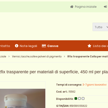
Pagina iniziale
Tutte
ntatto
Note legali
Cassa
Lista dei
ziale
Vernici, lacche, colle e polveri di pigmento
Rfix trasparente Colla per mate
Rfix trasparente per materiali di superficie, 450 ml per plas
Tempi di consegna:
3-7 giorni lavorativi
Cod. art.:
15562
Disponibilità:
GTIN/EAN:
8595191055622