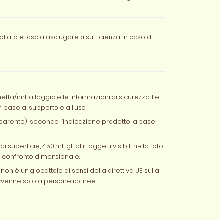
llato e lascia asciugare a sufficienza. In caso di
hetta/imballaggio e le informazioni di sicurezza. Le
 base al supporto e all’uso.
asparente); secondo l’indicazione prodotto, a base
 superficie, 450 ml; gli altri oggetti visibili nella foto
 confronto dimensionale.
on è un giocattolo ai sensi della direttiva UE sulla
avvenire solo a persone idonee.