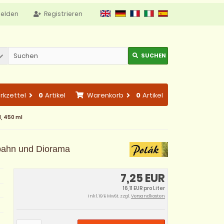
elden
Registrieren
SUCHEN
rkzettel
0
Artikel
Warenkorb
0
Artikel
l, 450 ml
llbahn und Diorama
7,25 EUR
16,11 EUR pro Liter
inkl. 19 % MwSt. zzgl.
Versandkosten