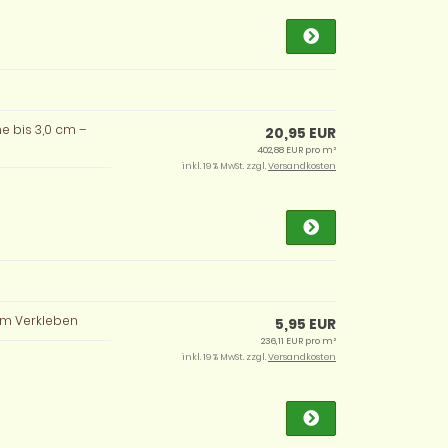
e bis 3,0 cm –
20,95 EUR
402,88 EUR pro m²
inkl. 19 % MwSt. zzgl.
Versandkosten
zum Verkleben
5,95 EUR
236,11 EUR pro m²
inkl. 19 % MwSt. zzgl.
Versandkosten