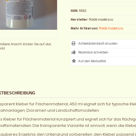
HAN:
5562
Hersteller:
Polák model s.r.o.
Mehr Artikel von:
Polák model s.r.o.
Artikeldatenblatt drucken
rößere Ansicht klicken Sie auf das
ild
Rezension schreiben
KTBESCHREIBUNG
ansparent Kleber für Flächenmaterial, 450 ml eignet sich für typische
ahnanlagen, Dioramen und Landschaftsmodellen.
 als Kleber für Flächenmaterial konzipiert und eignet sich für das flä
ftsmaterialien. Die transparente Variante ist sinnvoll, wenn die Klebe
 sauberes Ergebnis den Untergrund vorbereiten, den Kleber passend d