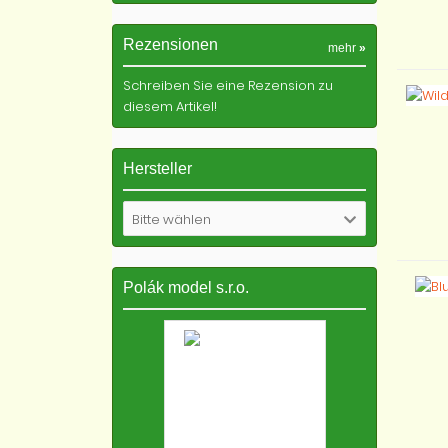
Rezensionen
mehr
»
Schreiben Sie eine Rezension zu
diesem Artikel!
Hersteller
Bitte wählen
Polák model s.r.o.