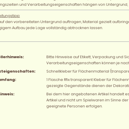
ngszeiten und Verarbeitungseigenschaften hängen von Untergrund,
itungstipp:
auf den vorbereiteten Untergrund auftragen, Material gezielt aufbrin
igem Aufbau jede Lage vollständig abtrocknen lassen.
llerhinweis:
Bitte Hinweise auf Etikett, Verpackung und S
Verarbeitungseigenschaften können je nach
kteigenschaften:
Schnellkleber für Flächenmaterial (transpar
rumfang:
1 Flasche Rfix transparent Kleber für Flächen
gezeigte Gegenstände dienen der Dekorat
inweis:
Bei dem hier angebotenen Artikel handelt
Artikel und nicht um Spielwaren im Sinne der 
geeignete Personen erfolgen.