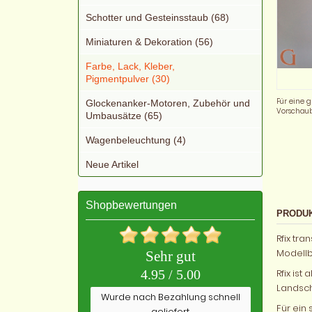
Schotter und Gesteinsstaub (68)
Miniaturen & Dekoration (56)
Farbe, Lack, Kleber,
Pigmentpulver (30)
Für eine g
Glockenanker-Motoren, Zubehör und
Vorschaub
Umbausätze (65)
Wagenbeleuchtung (4)
Neue Artikel
Shopbewertungen
PRODU
Rfix tr
Modellb
Sehr gut
Rfix ist
4.95 / 5.00
Landscha
Wurde nach Bezahlung schnell
Für ein
geliefert.