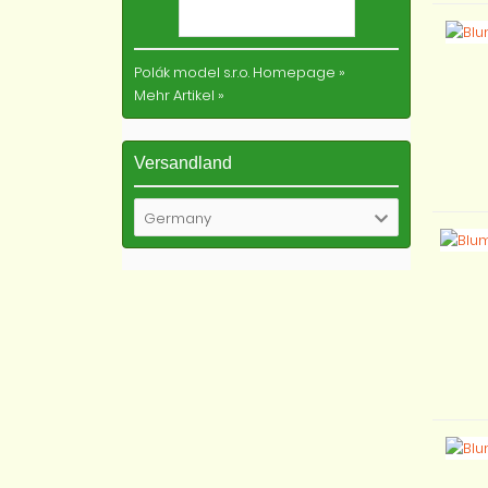
Polák model s.r.o. Homepage
»
Mehr Artikel
»
Versandland
Germany