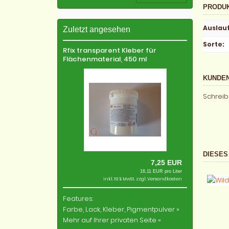
PRODU
Auslauf
Zuletzt angesehen
Sorte
:
Rfix transparent Kleber für
Flächenmaterial, 450 ml
KUNDEN
Schreib
DIESES
7,25 EUR
16,11 EUR pro Liter
inkl. 19 % MwSt. zzgl.
Versandkosten
Features:
Farbe, Lack, Kleber, Pigmentpulver »
Mehr auf Ihrer privaten Seite »