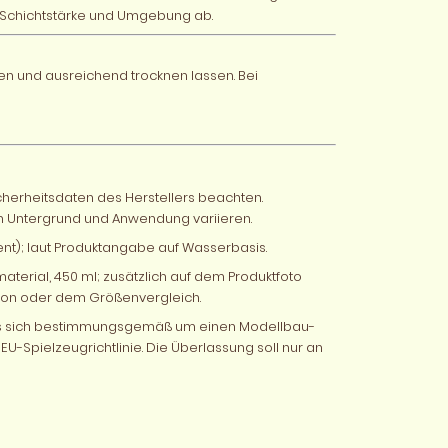
 Schichtstärke und Umgebung ab.
gen und ausreichend trocknen lassen. Bei
icherheitsdaten des Herstellers beachten.
 Untergrund und Anwendung variieren.
ent); laut Produktangabe auf Wasserbasis.
material, 450 ml; zusätzlich auf dem Produktfoto
ion oder dem Größenvergleich.
 es sich bestimmungsgemäß um einen Modellbau-
EU-Spielzeugrichtlinie. Die Überlassung soll nur an