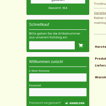
Trocknu
Gesamt: 164
Verarbe
Kleber 
mehrlag
Schnellkauf
Bitte geben Sie die Artikelnummer
aus unserem Katalog ein.
Herste
Produ
Willkommen zurück!
Liefe
E-Mail-Adresse:
Warnh
Passwort:
Passwort vergessen?
ANMELDEN