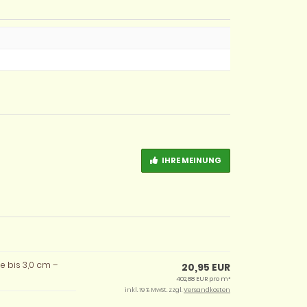
IHRE MEINUNG
e bis 3,0 cm –
20,95 EUR
402,88 EUR pro m²
inkl. 19 % MwSt. zzgl.
Versandkosten