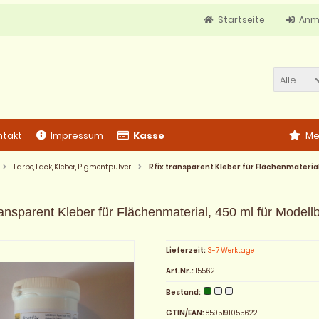
Startseite
Anm
Alle
ntakt
Impressum
Kasse
Me
Farbe, Lack, Kleber, Pigmentpulver
Rfix transparent Kleber für Flächenmateria
ransparent Kleber für Flächenmaterial, 450 ml für Mode
Lieferzeit:
3-7 Werktage
Art.Nr.:
15562
Bestand:
GTIN/EAN:
8595191055622