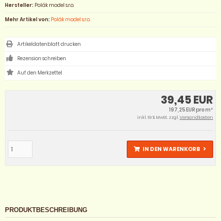
Hersteller:
Polák model s.r.o.
Mehr Artikel von:
Polák model s.r.o.
Artikeldatenblatt drucken
Rezension schreiben
39,45 EUR
197,25 EUR pro m²
inkl. 19 % MwSt. zzgl.
Versandkosten
IN DEN WARENKORB
PRODUKTBESCHREIBUNG