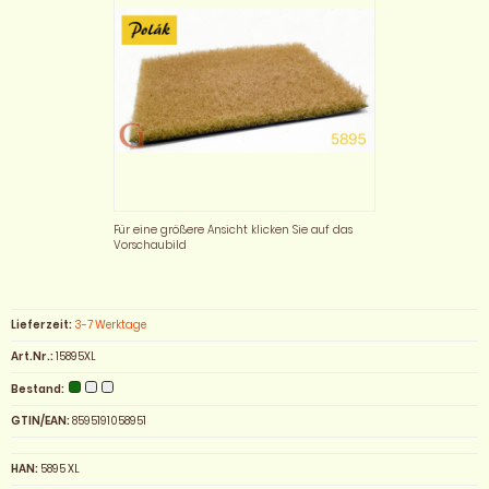
Für eine größere Ansicht klicken Sie auf das
Vorschaubild
Lieferzeit:
3-7 Werktage
Art.Nr.:
15895XL
Bestand:
GTIN/EAN:
8595191058951
HAN:
5895 XL