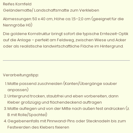
Reifes Kornfeld
Geländematte/ Landschaftsmatte zum Verkleben
Abmessungen: 50 x 40 cm, Höhe ca. 1,5–2,0 cm (geeignet für die
Nenngröße H0)
Die goldene Kornstruktur bringt sofort die typische Erntezeit-Optik
auf die Anlage – perfekt am Feldweg, zwischen Wiese und Acker
oder als realistische landwirtschaftliche Fläche im Hintergrund.
Verarbeitungstipp:
Matte passend zuschneiden (Kanten/Übergänge sauber
anpassen)
Untergrund trocken, staubfrei und eben vorbereiten, dann
Kleber großzügig und flächendeckend auftragen
Matte auflegen und von der Mitte nach außen fest andrücken (z.
B. mit Rolle/Spachtel)
Gegebenenfalls mit Pinnwand-Pins oder Stecknadeln bis zum
Festwerden des Klebers fixieren