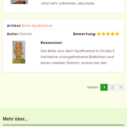
sind sehr zufrieden, absolute
Spitzenqualität und sichere Verpackung!
Wir kaufen bestimmt noch mehr Bäume
bei GATRA! LG Sabine von Malzburg
Artikel:
Birke Spätherbst
Modellbau...
Autor:
Florian
Bewertung:
Rezension:
Die Birke aus dem Spätherbst in Größe 5
hat kleine orangefarbene Blättchen und
einen weißen Stamm, wobei bei der
unteren Hälfte des Stammes die typischen
schwarzen Flecken zu finden sind und am
Fuß eine Schraube mit Mutter. Bei richtiger
Beleuchtung ...
Seiten:
1
2
»
Mehr über...