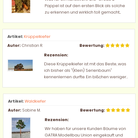
Pappel ist auf den ersten Blick als solche
zu erkennen und wirklich toll gemacht....
Artikel:
Krüppelkiefer
Autor:
Christian R.
Bewertung:
Rezension:
Diese Krüppelkiefer ist mit das Beste, was
ich bisher als "(Klein) Serienbaum"
kennenlernen durfte. Ein bißchen weniger
orange leuchtender Stamm und Äste wäre
noch besser....
Artikel:
Waldkiefer
Autor:
Sabine M.
Bewertung:
Rezension:
Wir haben für unsere Kunden Bäume von
GATRA Modellbau Union eingekauft und