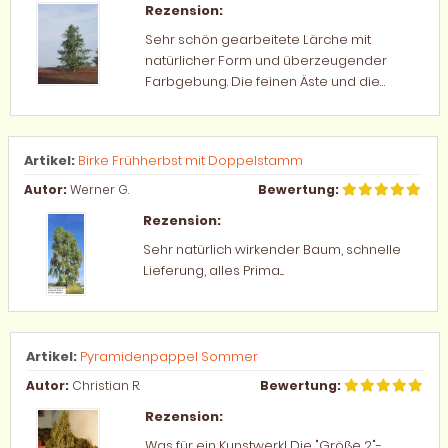
Rezension:
Sehr schön gearbeitete Lärche mit
natürlicher Form und überzeugender
Farbgebung. Die feinen Äste und die
unregelmäßige Struktur wirken sehr
realistisch und fügen sich hervorragend in
eine Modellbahn- oder
Artikel:
Birke Frühherbst mit Doppelstamm
Dioramenlandschaft ein....
Autor:
Werner G.
Bewertung:
Rezension:
Sehr natürlich wirkender Baum, schnelle
Lieferung, alles Prima....
Artikel:
Pyramidenpappel Sommer
Autor:
Christian R.
Bewertung:
Rezension:
Was für ein Kunstwerk! Die "Größe 2"-