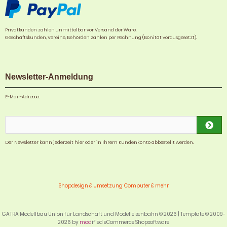
Privatkunden zahlen unmittelbar vor Versand der Ware.
Geschäftskunden, Vereine, Behörden zahlen per Rechnung (Bonität vorausgesetzt).
Newsletter-Anmeldung
E-Mail-Adresse:
Der Newsletter kann jederzeit hier oder in Ihrem Kundenkonto abbestellt werden.
Shopdesign & Umsetzung: Computer & mehr
GATRA Modellbau Union für Landschaft und Modelleisenbahn © 2026 | Template © 2009-
2026 by
mod
ified eCommerce Shopsoftware