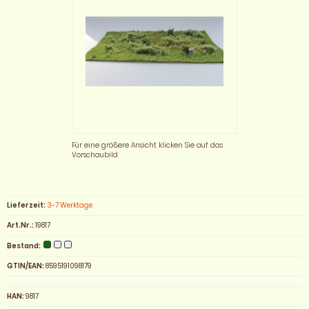
Für eine größere Ansicht klicken Sie auf das
Vorschaubild
Lieferzeit:
3-7 Werktage
Art.Nr.:
19817
Bestand:
GTIN/EAN:
8595191098179
HAN:
9817