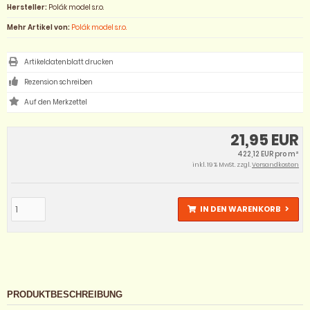
Hersteller:
Polák model s.r.o.
Mehr Artikel von:
Polák model s.r.o.
Artikeldatenblatt drucken
Rezension schreiben
21,95 EUR
422,12 EUR pro m²
inkl. 19 % MwSt. zzgl.
Versandkosten
IN DEN WARENKORB
PRODUKTBESCHREIBUNG