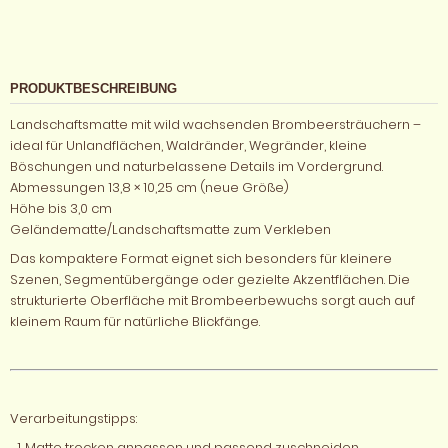
PRODUKTBESCHREIBUNG
Landschaftsmatte mit wild wachsenden Brombeersträuchern –
ideal für Unlandflächen, Waldränder, Wegränder, kleine
Böschungen und naturbelassene Details im Vordergrund.
Abmessungen 13,8 × 10,25 cm (neue Größe)
Höhe bis 3,0 cm
Geländematte/Landschaftsmatte zum Verkleben
Das kompaktere Format eignet sich besonders für kleinere
Szenen, Segmentübergänge oder gezielte Akzentflächen. Die
strukturierte Oberfläche mit Brombeerbewuchs sorgt auch auf
kleinem Raum für natürliche Blickfänge.
Verarbeitungstipps:
Matte trocken anpassen und passend zuschneiden