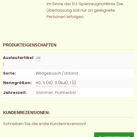
im Sinne der EU-Spielzeugrichtlinie. Die
Überlassung soll nur an geeignete
Personen erfolgen.
PRODUKTEIGENSCHAFTEN
Auslaufartikel
Ja
:
Sorte
:
Wildgebüsch / Unland
Nenngrößen
:
H0
,
S (H1)
,
0 (Null)
,
1 (I)
Jahreszeit
:
Sommer
,
Frühherbst
KUNDENREZENSIONEN:
Schreiben Sie die erste Kundenrezension!