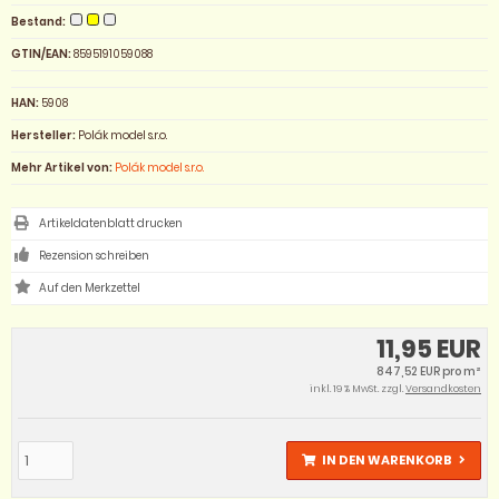
Bestand:
GTIN/EAN:
8595191059088
HAN:
5908
Hersteller:
Polák model s.r.o.
Mehr Artikel von:
Polák model s.r.o.
Artikeldatenblatt drucken
Rezension schreiben
11,95 EUR
847,52 EUR pro m²
inkl. 19 % MwSt. zzgl.
Versandkosten
IN DEN WARENKORB