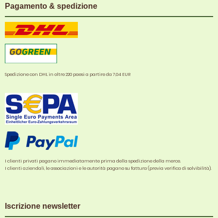
Pagamento & spedizione
Spedizione con DHL in oltre 220 paesi a partire da 7,04 EUR
I clienti privati pagano immediatamente prima della spedizione della merce.
I clienti aziendali, le associazioni e le autorità pagano su fattura (previa verifica di solvibilità).
Iscrizione newsletter