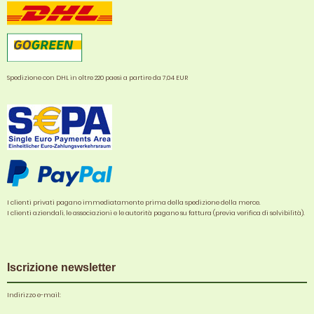
Spedizione con DHL in oltre 220 paesi a partire da 7,04 EUR
I clienti privati pagano immediatamente prima della spedizione della merce.
I clienti aziendali, le associazioni e le autorità pagano su fattura (previa verifica di solvibilità).
Iscrizione newsletter
Indirizzo e-mail: