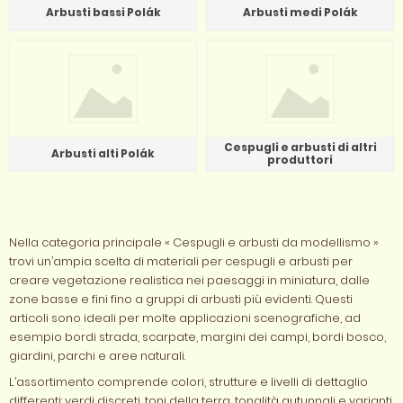
Arbusti bassi Polák
Arbusti medi Polák
Cespugli e arbusti di altri
Arbusti alti Polák
produttori
Nella categoria principale « Cespugli e arbusti da modellismo »
trovi un’ampia scelta di materiali per cespugli e arbusti per
creare vegetazione realistica nei paesaggi in miniatura, dalle
zone basse e fini fino a gruppi di arbusti più evidenti. Questi
articoli sono ideali per molte applicazioni scenografiche, ad
esempio bordi strada, scarpate, margini dei campi, bordi bosco,
giardini, parchi e aree naturali.
L’assortimento comprende colori, strutture e livelli di dettaglio
differenti: verdi discreti, toni della terra, tonalità autunnali e varianti