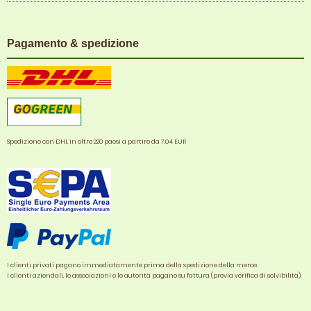
Pagamento & spedizione
Spedizione con DHL in oltre 220 paesi a partire da 7,04 EUR
I clienti privati pagano immediatamente prima della spedizione della merce.
I clienti aziendali, le associazioni e le autorità pagano su fattura (previa verifica di solvibilità).