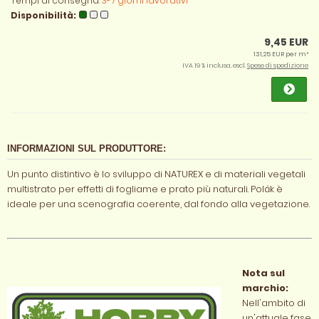
Tempi di consegna:
3-7 giorni lavorativi
Disponibilità:
9,45 EUR
131,25 EUR per m²
IVA 19 % inclusa. escl.
Spese di spedizione
INFORMAZIONI SUL PRODUTTORE:
Un punto distintivo è lo sviluppo di NATUREX e di materiali vegetali
multistrato per effetti di fogliame e prato più naturali. Polák è
ideale per una scenografia coerente, dal fondo alla vegetazione.
Nota sul
marchio:
Nell'ambito di
un'attuale fase