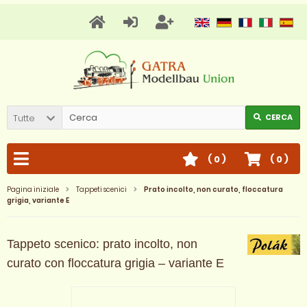
Tutte
CERCA
(
0
)
(
0
)
Pagina iniziale
Tappeti scenici
Prato incolto, non curato, floccatura
grigia, variante E
Tappeto scenico: prato incolto, non
curato con floccatura grigia – variante E