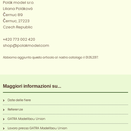
Polák model s.r.o.
Liliana Poláková
Černuc 89
Černuc, 27223
Czech Republic
+420 773 002 420
shop@polakmodel.com
Abbiamo aggiunto questo articolo al nostro catalogo il 01.05.2017.
Maggiori informazioni su...
Date delle fiere
Referenze
GATRA Modellbau Union
Lavoro presso GATRA Modellbau Union