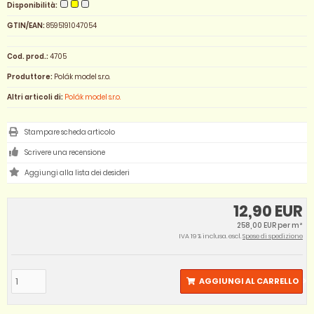
Disponibilità:
GTIN/EAN:
8595191047054
Cod. prod.:
4705
Produttore:
Polák model s.r.o.
Altri articoli di:
Polák model s.r.o.
Stampare scheda articolo
Scrivere una recensione
12,90 EUR
258,00 EUR per m²
IVA 19 % inclusa. escl.
Spese di spedizione
AGGIUNGI AL CARRELLO