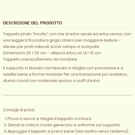
DESCRIZIONE DEL PRODOTTO
Tappeto prato “incolto” con mix di erba verde ed erba secca, con
una leggera floccatura grigio chiaro per maggiore texture –
ideale per prati naturali, bordi campo e scarpate.
Dimensioni 25 × 20 cm – altezza erba ca. 1,0–1,5 cm
Tappeto scenico/terreno da incollare
Il supporto in tessuto non tessuto si ritaglia con precisione e si
adatta bene a forme morbide. Per una transizione più realistica,
sfuma i bordi con materiale sparso o ciuffi d’erba.
Consigli di posa:
Prova a secco e ritaglia il tappeto a misura.
Stendi la colla in modo generoso e uniforme sul supporto.
Appoggia il tappeto e premi bene (dal centro verso l’esterno).