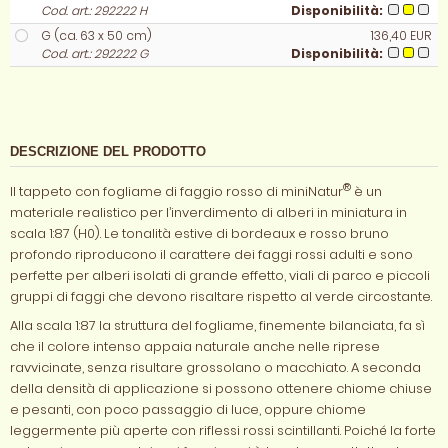
Cod. art.: 292222 H
Disponibilità:
G (ca. 63 x 50 cm)
136,40 EUR
Cod. art.: 292222 G
Disponibilità:
DESCRIZIONE DEL PRODOTTO
®
Il tappeto con fogliame di faggio rosso di miniNatur
è un
materiale realistico per l’inverdimento di alberi in miniatura in
scala 1:87 (H0). Le tonalità estive di bordeaux e rosso bruno
profondo riproducono il carattere dei faggi rossi adulti e sono
perfette per alberi isolati di grande effetto, viali di parco e piccoli
gruppi di faggi che devono risaltare rispetto al verde circostante.
Alla scala 1:87 la struttura del fogliame, finemente bilanciata, fa sì
che il colore intenso appaia naturale anche nelle riprese
ravvicinate, senza risultare grossolano o macchiato. A seconda
della densità di applicazione si possono ottenere chiome chiuse
e pesanti, con poco passaggio di luce, oppure chiome
leggermente più aperte con riflessi rossi scintillanti. Poiché la forte