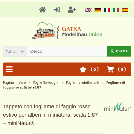
Tutte
CERCA
(
0
)
(
0
)
Pagina iniziale
Foglie, fiori e aghi
Fogliame miniNatur®
Fogliame di
faggio rosso Estate 1:87
Tappeto con fogliame di faggio rosso
estivo per alberi in miniatura, scala 1:87
– miniNatur®