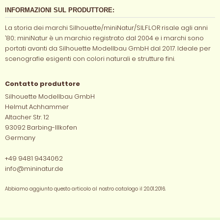
INFORMAZIONI SUL PRODUTTORE:
La storia dei marchi Silhouette/miniNatur/SILFLOR risale agli anni
’80; miniNatur è un marchio registrato dal 2004 e i marchi sono
portati avanti da Silhouette Modellbau GmbH dal 2017. Ideale per
scenografie esigenti con colori naturali e strutture fini.
Contatto produttore
Silhouette Modellbau GmbH
Helmut Achhammer
Altacher Str. 12
93092 Barbing-Illkofen
Germany
+49 9481 9434062
info@mininatur.de
Abbiamo aggiunto questo articolo al nostro catalogo il 20.01.2016.