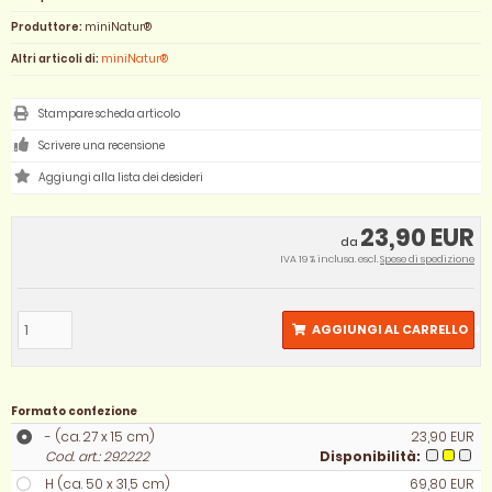
Produttore:
miniNatur®
Altri articoli di:
miniNatur®
Stampare scheda articolo
Scrivere una recensione
23,90 EUR
da
IVA 19 % inclusa. escl.
Spese di spedizione
AGGIUNGI AL CARRELLO
Formato confezione
- (ca. 27 x 15 cm)
23,90 EUR
Cod. art.: 292222
Disponibilità:
H (ca. 50 x 31,5 cm)
69,80 EUR