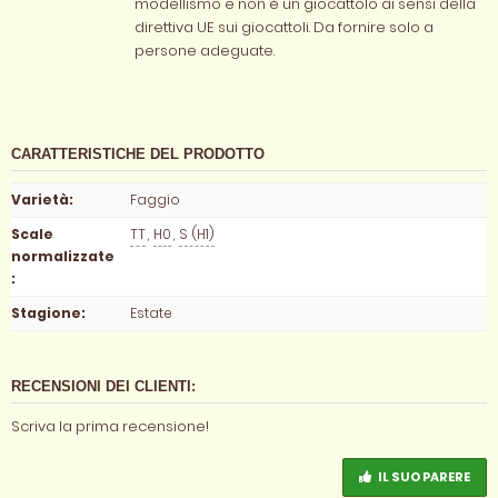
modellismo e non è un giocattolo ai sensi della
direttiva UE sui giocattoli. Da fornire solo a
persone adeguate.
CARATTERISTICHE DEL PRODOTTO
Varietà
:
Faggio
Scale
TT
,
H0
,
S (H1)
normalizzate
:
Stagione
:
Estate
RECENSIONI DEI CLIENTI:
Scriva la prima recensione!
IL SUO PARERE