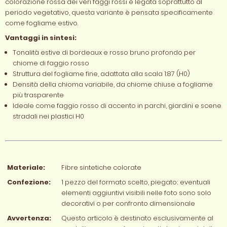
colorazione rossa dei veri faggi rossi è legata soprattutto al
periodo vegetativo, questa variante è pensata specificamente
come fogliame estivo.
Vantaggi in sintesi:
Tonalità estive di bordeaux e rosso bruno profondo per
chiome di faggio rosso
Struttura del fogliame fine, adattata alla scala 1:87 (H0)
Densità della chioma variabile, da chiome chiuse a fogliame
più trasparente
Ideale come faggio rosso di accento in parchi, giardini e scene
stradali nei plastici H0
Materiale:
Fibre sintetiche colorate
Confezione:
1 pezzo del formato scelto, piegato; eventuali
elementi aggiuntivi visibili nelle foto sono solo
decorativi o per confronto dimensionale
Avvertenza:
Questo articolo è destinato esclusivamente al