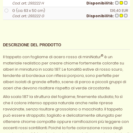
Cod. art.: 293222 H
Disponibilità:
G (ca. 63 x 50 cm)
136,40 EUR
Cod. art.: 293222 G
Disponibilità:
DESCRIZIONE DEL PRODOTTO
®
Il tappeto con fogliame di acero rosso di miniNatur
è un
materiale realistico per creare chiome fortemente colorate su
alberi in miniatura in scala 1:87. Le tonalità estive di rosso scuro,
tendente al bordeaux con riflessi porpora, sono perfette per
alberi isolati di grande effetto, scene di parco e piccoli gruppi di
aceri che devono risaltare rispetto al verde circostante.
Alla scala 1:87 la struttura del fogliame, finemente studiata, fa sì
che il colore intenso appaia naturale anche nelle riprese
ravvicinate, senza risultare grossolano o macchiato. Il tappeto
può essere strappato, tagliato e delicatamente allungato per
ottenere chiome compatte oppure ramificazioni più leggere con
accenti rossi scintillanti. Poiché la forte colorazione rossa degli