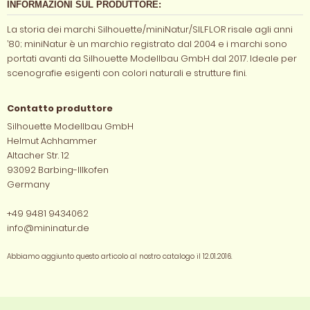
INFORMAZIONI SUL PRODUTTORE:
La storia dei marchi Silhouette/miniNatur/SILFLOR risale agli anni
’80; miniNatur è un marchio registrato dal 2004 e i marchi sono
portati avanti da Silhouette Modellbau GmbH dal 2017. Ideale per
scenografie esigenti con colori naturali e strutture fini.
Contatto produttore
Silhouette Modellbau GmbH
Helmut Achhammer
Altacher Str. 12
93092 Barbing-Illkofen
Germany
+49 9481 9434062
info@mininatur.de
Abbiamo aggiunto questo articolo al nostro catalogo il 12.01.2016.