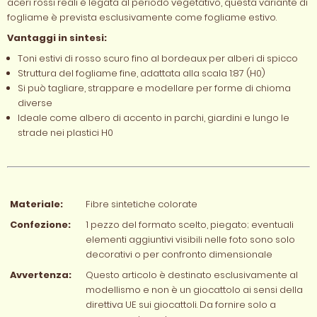
aceri rossi reali è legata al periodo vegetativo, questa variante di
fogliame è prevista esclusivamente come fogliame estivo.
Vantaggi in sintesi:
Toni estivi di rosso scuro fino al bordeaux per alberi di spicco
Struttura del fogliame fine, adattata alla scala 1:87 (H0)
Si può tagliare, strappare e modellare per forme di chioma
diverse
Ideale come albero di accento in parchi, giardini e lungo le
strade nei plastici H0
Materiale:
Fibre sintetiche colorate
Confezione:
1 pezzo del formato scelto, piegato; eventuali
elementi aggiuntivi visibili nelle foto sono solo
decorativi o per confronto dimensionale
Avvertenza:
Questo articolo è destinato esclusivamente al
modellismo e non è un giocattolo ai sensi della
direttiva UE sui giocattoli. Da fornire solo a