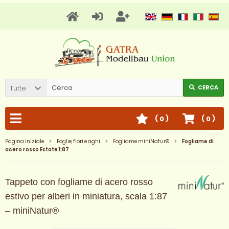
Tutte
CERCA
(
0
)
(
0
)
Pagina iniziale
Foglie, fiori e aghi
Fogliame miniNatur®
Fogliame di
acero rosso Estate 1:87
Tappeto con fogliame di acero rosso
estivo per alberi in miniatura, scala 1:87
– miniNatur®