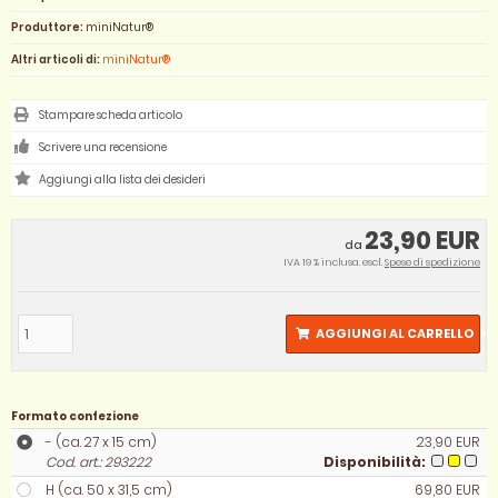
Produttore:
miniNatur®
Altri articoli di:
miniNatur®
Stampare scheda articolo
Scrivere una recensione
23,90 EUR
da
IVA 19 % inclusa. escl.
Spese di spedizione
AGGIUNGI AL CARRELLO
Formato confezione
- (ca. 27 x 15 cm)
23,90 EUR
Cod. art.: 293222
Disponibilità:
H (ca. 50 x 31,5 cm)
69,80 EUR