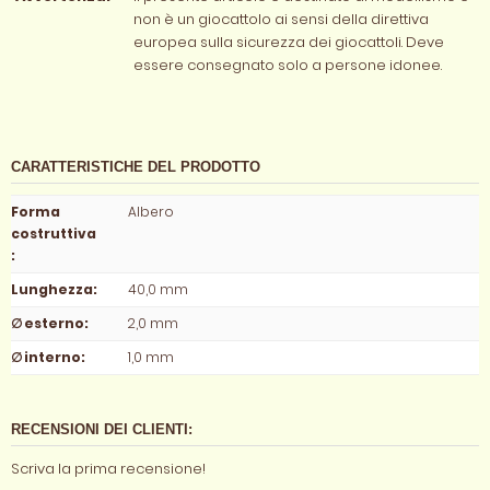
non è un giocattolo ai sensi della direttiva
europea sulla sicurezza dei giocattoli. Deve
essere consegnato solo a persone idonee.
CARATTERISTICHE DEL PRODOTTO
Forma
Albero
costruttiva
:
Lunghezza
:
40,0 mm
∅ esterno
:
2,0 mm
∅ interno
:
1,0 mm
RECENSIONI DEI CLIENTI:
Scriva la prima recensione!