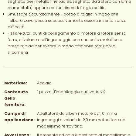
seghetto per metallo fine (ad es. seghetto da traforo con lama
diamantata) oppure con un disco da taglio sottile.
Smussare accuratamente il bordo di taglio in modo che
l'albero cavo possa successivamente essere inserito senza
difficoltà.
Fissare tutti i punti di collegamento al motore a rotore senza
ferro, al volano e all'ingranaggio con una colla metallica a
presa rapida per evitare in modo affidabile rotazioni o
slittamenti.
Materiale:
Acciaio
Contenuto
1 pezzo (l'imballaggio può variare)
della
fornitura:
Campo di
Adattatore da alberi motore da 1,0 mm a
applicazione:
ingranaggi e volani da 2,0 mm nel settore del
modellismo ferroviario.
Avvertenza:
Il presente articolo è destinato al modellismo e