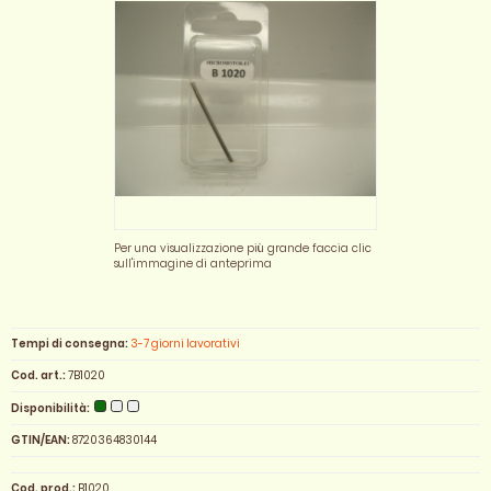
Per una visualizzazione più grande faccia clic
sull'immagine di anteprima
Tempi di consegna:
3-7 giorni lavorativi
Cod. art.:
7B1020
Disponibilità:
GTIN/EAN:
8720364830144
Cod. prod.:
B1020