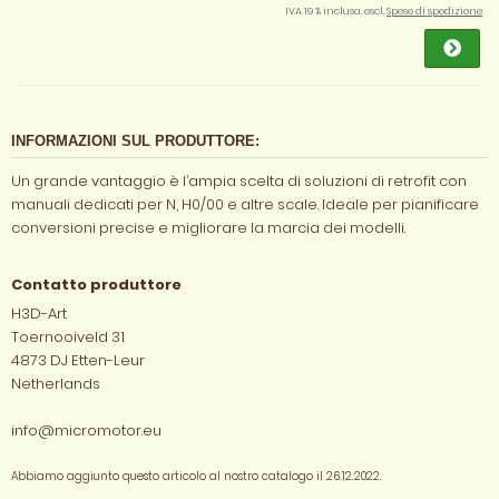
IVA 19 % inclusa. escl.
Spese di spedizione
INFORMAZIONI SUL PRODUTTORE:
Un grande vantaggio è l’ampia scelta di soluzioni di retrofit con
manuali dedicati per N, H0/00 e altre scale. Ideale per pianificare
conversioni precise e migliorare la marcia dei modelli.
Contatto produttore
H3D-Art
Toernooiveld 31
4873 DJ Etten-Leur
Netherlands
info@micromotor.eu
Abbiamo aggiunto questo articolo al nostro catalogo il 26.12.2022.