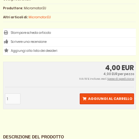
Produttore:
Micromotor.EU
Altri articoli di:
Micromotor.EU
Stampare scheda articolo
Scrivere una recensione
4,00 EUR
4,00 EUR per pezzo
IVA 19 % inclusa. escl.
Spese di spedizione
AGGIUNGI AL CARRELLO
DESCRIZIONE DEL PRODOTTO