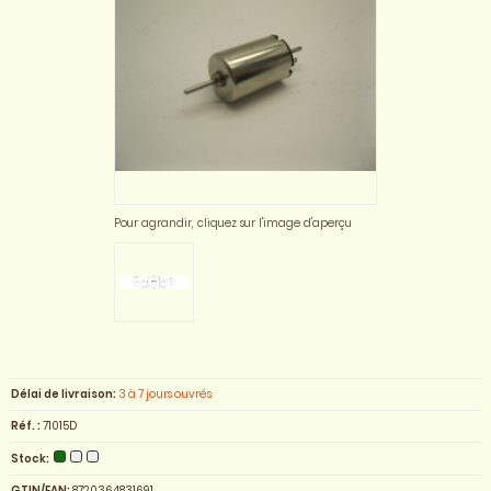
Pour agrandir, cliquez sur l'image d'aperçu
Délai de livraison:
3 à 7 jours ouvrés
Réf. :
71015D
Stock:
GTIN/EAN:
8720364831691