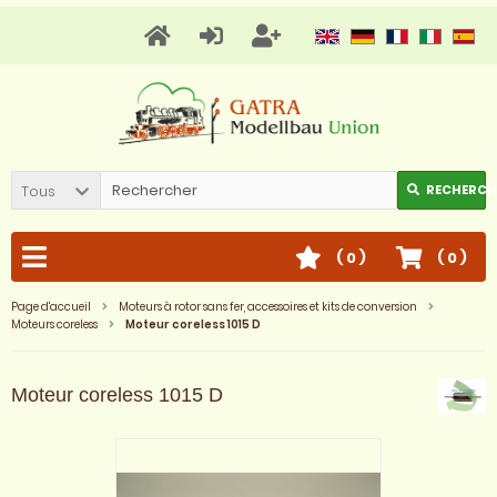
Tous
RECHERCH
(
0
)
(
0
)
Page d'accueil
Moteurs à rotor sans fer, accessoires et kits de conversion
Moteurs coreless
Moteur coreless 1015 D
Moteur coreless 1015 D