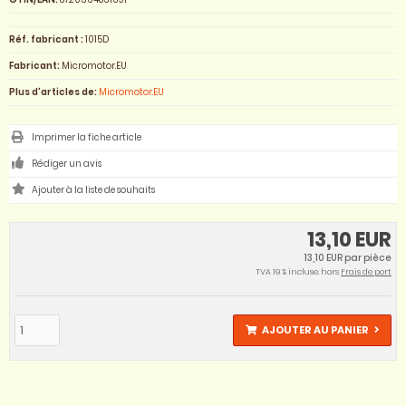
Réf. fabricant :
1015D
Fabricant:
Micromotor.EU
Plus d'articles de:
Micromotor.EU
Imprimer la fiche article
Rédiger un avis
13,10 EUR
13,10 EUR par pièce
TVA 19 % incluse. hors
Frais de port
AJOUTER AU PANIER