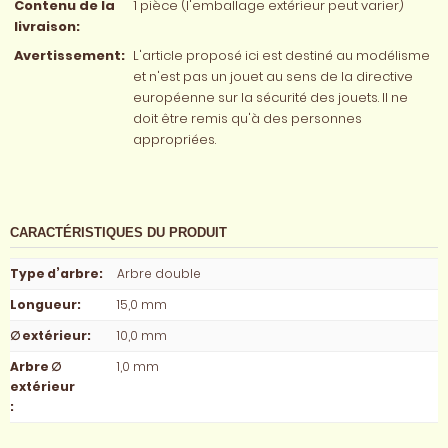
Contenu de la
1 pièce (l'emballage extérieur peut varier)
livraison:
Avertissement:
L'article proposé ici est destiné au modélisme
et n'est pas un jouet au sens de la directive
européenne sur la sécurité des jouets. Il ne
doit être remis qu'à des personnes
appropriées.
CARACTÉRISTIQUES DU PRODUIT
Type d’arbre
:
Arbre double
Longueur
:
15,0 mm
∅ extérieur
:
10,0 mm
Arbre ∅
1,0 mm
extérieur
: