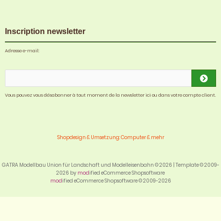
Inscription newsletter
Adresse e-mail:
Vous pouvez vous désabonner à tout moment de la newsletter ici ou dans votre compte client.
Shopdesign & Umsetzung: Computer & mehr
GATRA Modellbau Union für Landschaft und Modelleisenbahn © 2026 | Template © 2009-
2026 by
mod
ified eCommerce Shopsoftware
mod
ified eCommerce Shopsoftware © 2009-2026