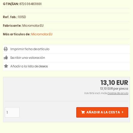
GTIN/EAN:
8720364831691
Ref. fab.:
1015D
Fabricante:
Micromotor.EU
Más artículos de:
Micromotor.EU
Imprimir ficha de artículo
Escribir una valoración
13,10 EUR
13,10 EUR por pieza
IVA 19 % incl. más
Gastos de envío
AÑADIR A LA CESTA