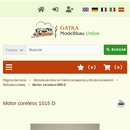
Todas
BUSCAR
(
0
)
(
0
)
Página de inicio
Motores de rotor sin hierro, accesorios y kits de conversión
Motores coreless
Motor coreless 1015 D
Motor coreless 1015 D