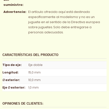
suministro:
Advertencia:
El artículo ofrecido aquí está destinado
específicamente al modelismo y no es un
juguete en el sentido de la Directiva europea
sobre juguetes. Solo debe entregarse a
personas adecuadas.
CARACTERÍSTICAS DEL PRODUCTO
Tipo de eje
:
Eje doble
Longitud
:
15,0 mm
∅ exterior
:
10,0 mm
Eje ∅ exterior
:
1,0 mm
OPINIONES DE CLIENTES: