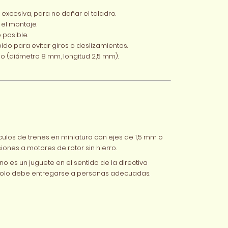
 excesiva, para no dañar el taladro.
 el montaje.
 posible.
do para evitar giros o deslizamientos.
o (diámetro 8 mm, longitud 2,5 mm).
ulos de trenes en miniatura con ejes de 1,5 mm o
nes a motores de rotor sin hierro.
no es un juguete en el sentido de la directiva
 Solo debe entregarse a personas adecuadas.