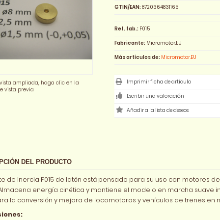
GTIN/EAN:
8720364831165
Ref. fab.:
F015
Fabricante:
Micromotor.EU
Más artículos de:
Micromotor.EU
Imprimir ficha de artículo
vista ampliada, haga clic en la
 vista previa
Escribir una valoración
PCIÓN DEL PRODUCTO
nte de inercia F015 de latón está pensado para su uso con motores de
 Almacena energía cinética y mantiene el modelo en marcha suave in
ara la conversión y mejora de locomotoras y vehículos de trenes en m
iones: