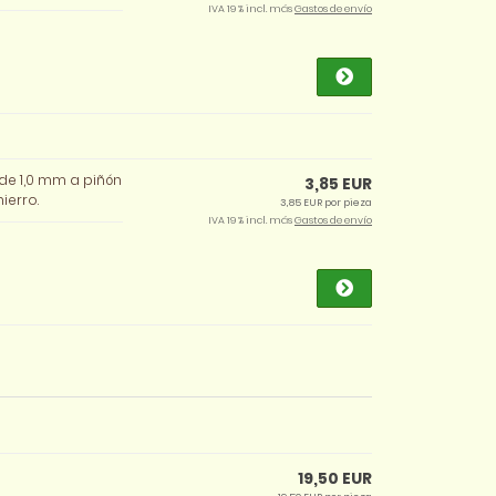
IVA 19 % incl. más
Gastos de envío
 de 1,0 mm a piñón
3,85 EUR
ierro.
3,85 EUR por pieza
IVA 19 % incl. más
Gastos de envío
19,50 EUR