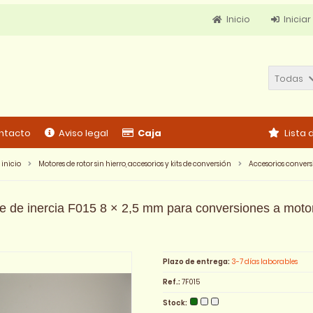
Inicio
Iniciar
Todas
ntacto
Aviso legal
Caja
Lista
inicio
Motores de rotor sin hierro, accesorios y kits de conversión
Accesorios conversi
e de inercia F015 8 × 2,5 mm para conversiones a motore
Plazo de entrega:
3-7 días laborables
Ref.:
7F015
Stock: