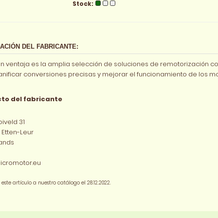
Stock:
ACIÓN DEL FABRICANTE:
n ventaja es la amplia selección de soluciones de remotorización co
anificar conversiones precisas y mejorar el funcionamiento de los m
to del fabricante
iveld 31
 Etten-Leur
ands
icromotor.eu
ste artículo a nuestro catálogo el 28.12.2022.