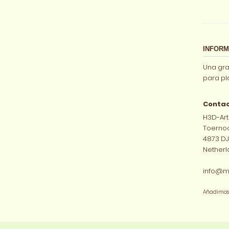
INFORM
Una gra
para pl
Contac
H3D-Art
Toernoo
4873 DJ
Netherl
info@m
Añadimos e