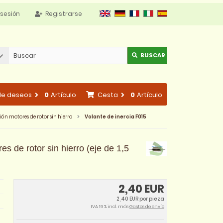
 sesión
Registrarse
BUSCAR
 de deseos
0
Artículo
Cesta
0
Artículo
ón motores de rotor sin hierro
Volante de inercia F015
s de rotor sin hierro (eje de 1,5
2,40 EUR
2,40 EUR por pieza
IVA 19 % incl. más
Gastos de envío