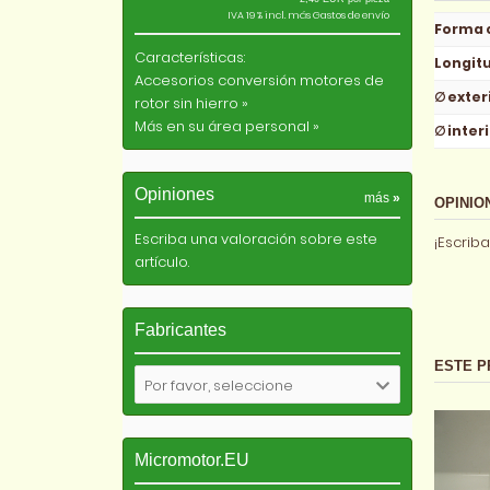
IVA 19 % incl. más
Gastos de envío
Forma 
Características:
Longit
Accesorios conversión motores de
∅ exter
rotor sin hierro »
Más en su área personal »
∅ inter
Opiniones
más
»
OPINIO
Escriba una valoración sobre este
¡Escriba
artículo.
Fabricantes
ESTE P
Por favor, seleccione
Micromotor.EU