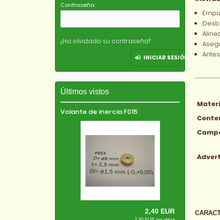
Contraseña:
Empuj
Desba
Aline
¿Ha olvidado su contraseña?
Asegu
Antes
INICIAR SESIÓN
Últimos vistos
Materi
Volante de inercia F015
Conten
Campo
Advert
2,40 EUR
CARACT
2,40 EUR por pieza