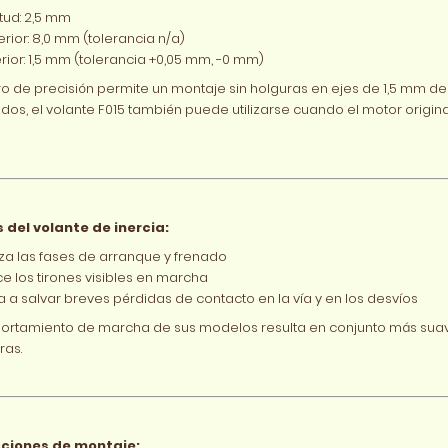
tud: 2,5 mm
erior: 8,0 mm (tolerancia n/a)
erior: 1,5 mm (tolerancia +0,05 mm, −0 mm)
dro de precisión permite un montaje sin holguras en ejes de 1,5 mm
os, el volante F015 también puede utilizarse cuando el motor origi
 del volante de inercia:
za las fases de arranque y frenado
e los tirones visibles en marcha
 a salvar breves pérdidas de contacto en la vía y en los desvíos
ortamiento de marcha de sus modelos resulta en conjunto más suave
ras.
cciones de montaje: