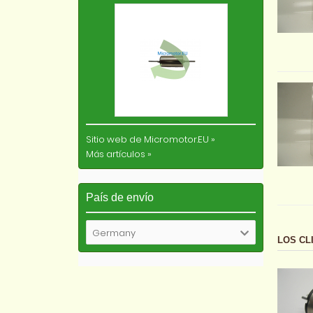
Sitio web de Micromotor.EU
»
Más artículos
»
País de envío
Germany
LOS CL