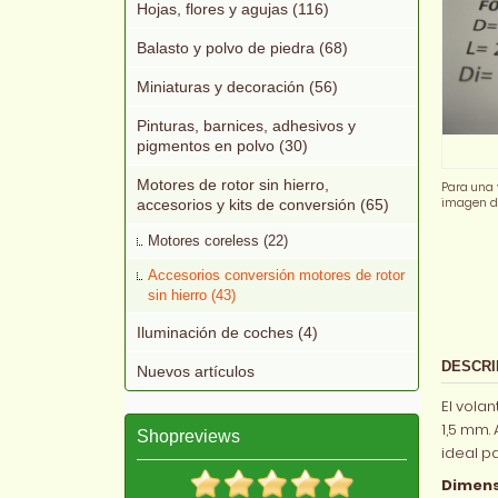
Hojas, flores y agujas (116)
Balasto y polvo de piedra (68)
Miniaturas y decoración (56)
Pinturas, barnices, adhesivos y
pigmentos en polvo (30)
Motores de rotor sin hierro,
Para una 
imagen de
accesorios y kits de conversión (65)
Motores coreless (22)
Accesorios conversión motores de rotor
sin hierro (43)
Iluminación de coches (4)
DESCRI
Nuevos artículos
El vola
1,5 mm.
Shopreviews
ideal p
Dimens