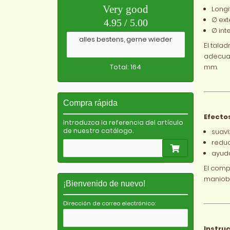
Very good
Longi
∅ ext
4.95 / 5.00
∅ int
alles bestens, gerne wieder
El tala
adecuad
mm.
Total: 164
Compra rápida
Efectos
Introduzca la referencia del artículo
de nuestro catálogo.
suavi
reduc
ayuda
El comp
maniob
¡Bienvenido de nuevo!
Dirección de correo electrónico:
Instru