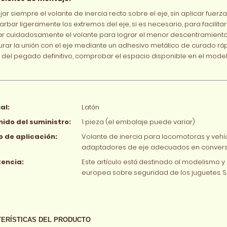
ar siempre el volante de inercia recto sobre el eje, sin aplicar fuerza
rbar ligeramente los extremos del eje, si es necesario, para facilitar
ar cuidadosamente el volante para lograr el menor descentramiento
rar la unión con el eje mediante un adhesivo metálico de curado rápi
 del pegado definitivo, comprobar el espacio disponible en el model
al:
Latón
ido del suministro:
1 pieza (el embalaje puede variar)
 de aplicación:
Volante de inercia para locomotoras y vehíc
adaptadores de eje adecuados en conversio
encia:
Este artículo está destinado al modelismo y 
europea sobre seguridad de los juguetes.
ERÍSTICAS DEL PRODUCTO