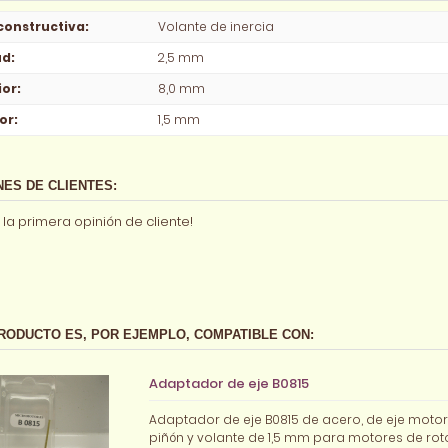
constructiva
:
Volante de inercia
ud
:
2,5 mm
ior
:
8,0 mm
ior
:
1,5 mm
NES DE CLIENTES:
 la primera opinión de cliente!
RODUCTO ES, POR EJEMPLO, COMPATIBLE CON:
Adaptador de eje B0815
Adaptador de eje B0815 de acero, de eje moto
piñón y volante de 1,5 mm para motores de rotor