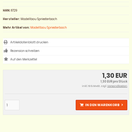
HAN:
8729
Hersteller:
Modellbau Spriesterbach
Mehr Artikel von:
Modellbau Spriesterbach
Artikeldatenblatt drucken
Rezension schreiben
1,30 EUR
1,30 EUR pro Stück
inkl. 19 % MwSt. zzgl.
Versandkosten
IN DEN WARENKORB