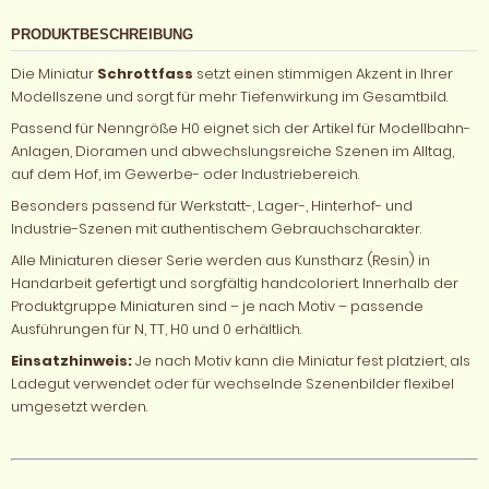
PRODUKTBESCHREIBUNG
Die Miniatur
Schrottfass
setzt einen stimmigen Akzent in Ihrer
Modellszene und sorgt für mehr Tiefenwirkung im Gesamtbild.
Passend für Nenngröße H0 eignet sich der Artikel für Modellbahn-
Anlagen, Dioramen und abwechslungsreiche Szenen im Alltag,
auf dem Hof, im Gewerbe- oder Industriebereich.
Besonders passend für Werkstatt-, Lager-, Hinterhof- und
Industrie-Szenen mit authentischem Gebrauchscharakter.
Alle Miniaturen dieser Serie werden aus Kunstharz (Resin) in
Handarbeit gefertigt und sorgfältig handcoloriert. Innerhalb der
Produktgruppe Miniaturen sind – je nach Motiv – passende
Ausführungen für N, TT, H0 und 0 erhältlich.
Einsatzhinweis:
Je nach Motiv kann die Miniatur fest platziert, als
Ladegut verwendet oder für wechselnde Szenenbilder flexibel
umgesetzt werden.