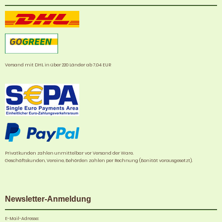
Versand mit DHL in über 220 Länder ab 7,04 EUR
Privatkunden zahlen unmittelbar vor Versand der Ware.
Geschäftskunden, Vereine, Behörden zahlen per Rechnung (Bonität vorausgesetzt).
Newsletter-Anmeldung
E-Mail-Adresse: