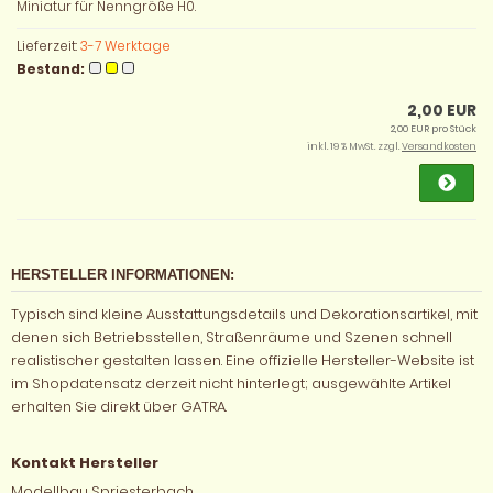
Miniatur für Nenngröße H0.
Lieferzeit:
3-7 Werktage
Bestand:
2,00 EUR
2,00 EUR pro Stück
inkl. 19 % MwSt. zzgl.
Versandkosten
HERSTELLER INFORMATIONEN:
Typisch sind kleine Ausstattungsdetails und Dekorationsartikel, mit
denen sich Betriebsstellen, Straßenräume und Szenen schnell
realistischer gestalten lassen. Eine offizielle Hersteller-Website ist
im Shopdatensatz derzeit nicht hinterlegt; ausgewählte Artikel
erhalten Sie direkt über GATRA.
Kontakt Hersteller
Modellbau Spriesterbach