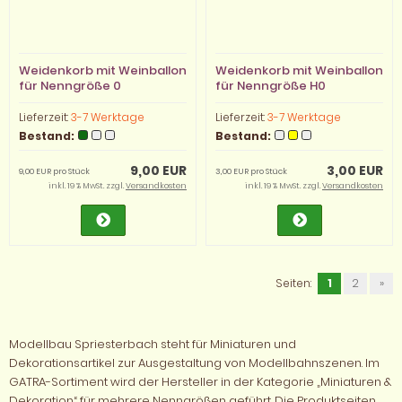
Weidenkorb mit Weinballon
Weidenkorb mit Weinballon
für Nenngröße 0
für Nenngröße H0
Lieferzeit:
3-7 Werktage
Lieferzeit:
3-7 Werktage
Bestand:
Bestand:
9,00 EUR
3,00 EUR
9,00 EUR pro Stück
3,00 EUR pro Stück
inkl. 19 % MwSt. zzgl.
Versandkosten
inkl. 19 % MwSt. zzgl.
Versandkosten
Seiten:
1
2
»
Modellbau Spriesterbach steht für Miniaturen und
Dekorationsartikel zur Ausgestaltung von Modellbahnszenen. Im
GATRA-Sortiment wird der Hersteller in der Kategorie „Miniaturen &
Dekoration“ für mehrere Nenngrößen geführt. Die Produktseiten