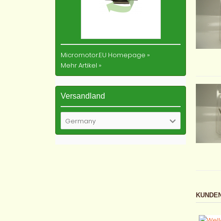
Micromotor.EU Homepage
»
Mehr Artikel
»
Versandland
Germany
KUNDEN