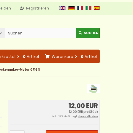
elden
Registrieren
SUCHEN
rkzettel
0
Artikel
Warenkorb
0
Artikel
ockenanker-Motor 0716 S
12,00 EUR
12,00 EUR pro Stück
inkl. 19 % MwSt. zzgl.
Versandkosten