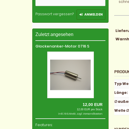
schne
Passwort vergessen?
ANMELDEN
Liefe
Zuletzt angesehen
Warnh
Glockenanker-Motor 0716 S
PRODU
Typ We
Länge
:
∅ auße
12,00 EUR
12,00 EUR pro Stück
Welle 
inkl. 19 % MwSt. zzgl.
Versandkosten
Features: