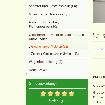
Schotter und Gesteinsstaub (68)
Miniaturen & Dekoration (56)
Farbe, Lack, Kleber,
Pigmentpulver (30)
Für eine g
Glockenanker-Motoren, Zubehör und
Vorschaub
Umbausätze (65)
Glockenanker-Motoren (22)
Zubehör Glockenanker-Umbau (43)
Wagenbeleuchtung (4)
Neue Artikel
PRODU
Shopbewertungen
Glocken
Glocken
Drehzah
Sehr gut
sich vö