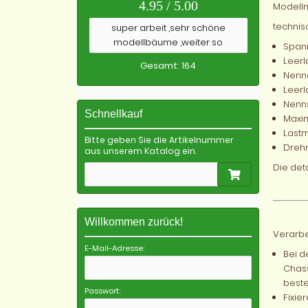
4.95 / 5.00
Modellm
technis
super arbeit ,sehr schöne
modellbäume ,weiter so
Spann
Leerl
Gesamt: 164
Nenn
Leerl
Nenn
Schnellkauf
Maxim
Lastm
Bitte geben Sie die Artikelnummer
Drehm
aus unserem Katalog ein.
Die det
Willkommen zurück!
Verarbe
E-Mail-Adresse:
Bei d
Chass
beste
Passwort:
Fixie