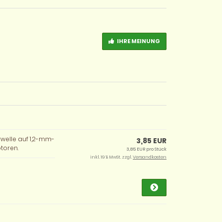
IHRE MEINUNG
welle auf 1,2-mm-
3,85 EUR
toren.
3,85 EUR pro Stück
inkl. 19 % MwSt. zzgl.
Versandkosten