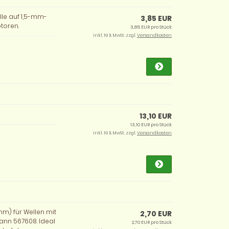
lle auf 1,5-mm-
3,85 EUR
toren.
3,85 EUR pro Stück
inkl. 19 % MwSt. zzgl.
Versandkosten
13,10 EUR
13,10 EUR pro Stück
inkl. 19 % MwSt. zzgl.
Versandkosten
mm) für Wellen mit
2,70 EUR
ann 567608. Ideal
2,70 EUR pro Stück