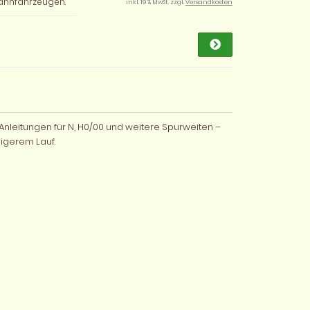
ahnfahrzeugen.
inkl. 19 % MwSt. zzgl.
Versandkosten
Anleitungen für N, H0/00 und weitere Spurweiten –
igerem Lauf.