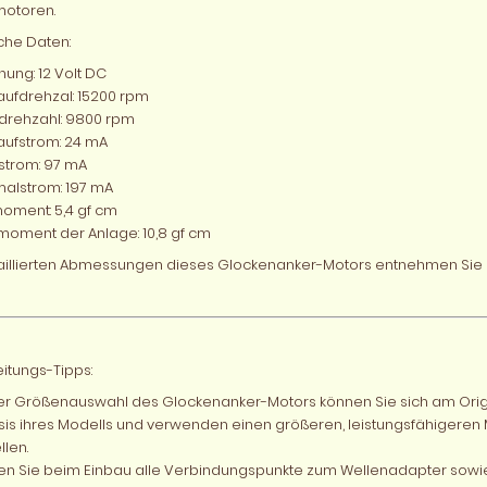
otoren.
che Daten:
ung: 12 Volt DC
aufdrehzal: 15200 rpm
drehzahl: 9800 rpm
aufstrom: 24 mA
strom: 97 mA
alstrom: 197 mA
oment: 5,4 gf cm
oment der Anlage: 10,8 gf cm
aillierten Abmessungen dieses Glockenanker-Motors entnehmen Sie bi
itungs-Tipps:
er Größenauswahl des Glockenanker-Motors können Sie sich am Origin
is ihres Modells und verwenden einen größeren, leistungsfähigeren Mo
llen.
ren Sie beim Einbau alle Verbindungspunkte zum Wellenadapter sow