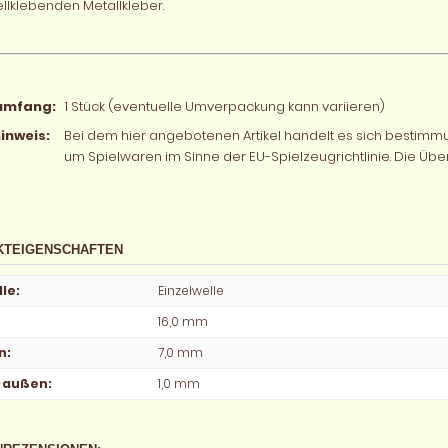
llklebenden Metallkleber.
rumfang:
1 Stück (eventuelle Umverpackung kann variieren)
inweis:
Bei dem hier angebotenen Artikel handelt es sich bestim
um Spielwaren im Sinne der EU-Spielzeugrichtlinie. Die Übe
KTEIGENSCHAFTEN
lle
:
Einzelwelle
16,0 mm
n
:
7,0 mm
∅ außen
:
1,0 mm