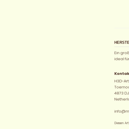
HERSTE
Ein gro
ideal f
Kontak
H3D-Art
Toernoo
4873 DJ
Netherl
info@m
Diesen Ar