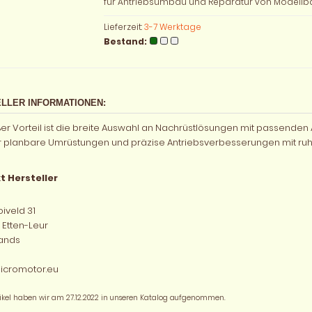
für Antriebsumbau und Reparatur von Modellb
Lieferzeit:
3-7 Werktage
Bestand:
LLER INFORMATIONEN:
ßer Vorteil ist die breite Auswahl an Nachrüstlösungen mit passenden 
ür planbare Umrüstungen und präzise Antriebsverbesserungen mit ruh
t Hersteller
iveld 31
 Etten-Leur
ands
icromotor.eu
tikel haben wir am 27.12.2022 in unseren Katalog aufgenommen.