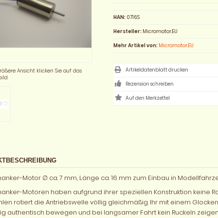
HAN:
0716S
Hersteller:
Micromotor.EU
Mehr Artikel von:
Micromotor.EU
Artikeldatenblatt drucken
rößere Ansicht klicken Sie auf das
ild
Rezension schreiben
KTBESCHREIBUNG
anker-Motor ∅ ca. 7 mm, Länge ca. 16 mm zum Einbau in Modellfahr
anker-Motoren haben aufgrund ihrer speziellen Konstruktion keine Ra
len rotiert die Antriebswelle völlig gleichmäßig. Ihr mit einem Gloc
llig authentisch bewegen und bei langsamer Fahrt kein Ruckeln zeigen