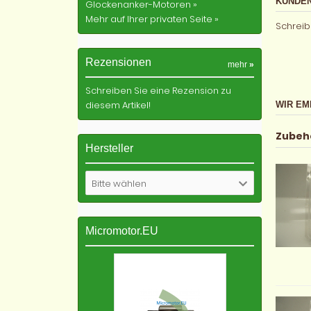
KUNDEN
Glockenanker-Motoren »
Mehr auf Ihrer privaten Seite »
Schreib
Rezensionen
mehr
»
Schreiben Sie eine Rezension zu
diesem Artikel!
WIR EM
Zubeh
Hersteller
Bitte wählen
Micromotor.EU