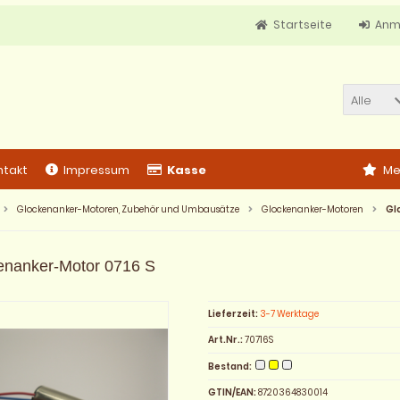
Startseite
Anm
Alle
ntakt
Impressum
Kasse
Me
Glockenanker-Motoren, Zubehör und Umbausätze
Glockenanker-Motoren
Gl
enanker-Motor 0716 S
Lieferzeit:
3-7 Werktage
Art.Nr.:
70716S
Bestand:
GTIN/EAN:
8720364830014