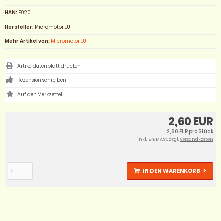
HAN:
F020
Hersteller:
Micromotor.EU
Mehr Artikel von:
Micromotor.EU
Artikeldatenblatt drucken
Rezension schreiben
2,60 EUR
2,60 EUR pro Stück
inkl. 19 % MwSt. zzgl.
Versandkosten
IN DEN WARENKORB