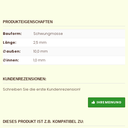
PRODUKTEIGENSCHAFTEN
Bauform
:
Schwungmasse
Länge
:
2,5 mm
∅ außen
:
10,0 mm
∅ innen
:
1,0 mm
KUNDENREZENSIONEN:
Schreiben Sie die erste Kundenrezension!
IHRE MEINUNG
DIESES PRODUKT IST Z.B. KOMPATIBEL ZU: