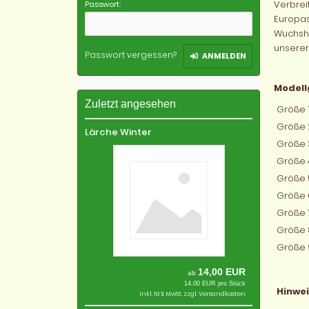
Verbrei
Passwort:
Europas
Wuchshö
unserer
Passwort vergessen?
ANMELDEN
Modell
Zuletzt angesehen
Größe 1
Größe 
Lärche Winter
Größe 
Größe 
Größe 
Größe 
Größe 7
Größe 
Größe 
14,00 EUR
ab
14,00 EUR pro Stück
Hinwei
inkl. 19 % MwSt. zzgl.
Versandkosten