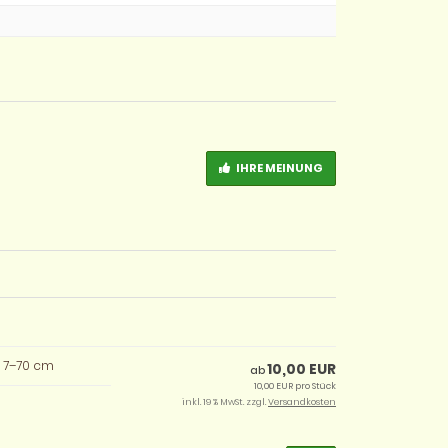
IHRE MEINUNG
m 7–70 cm
10,00 EUR
ab
10,00 EUR pro Stück
inkl. 19 % MwSt. zzgl.
Versandkosten