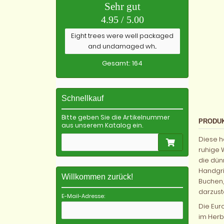
Sehr gut
4.95 / 5.00
Eight trees were well packaged
and undamaged wh...
Gesamt: 164
Schnellkauf
Bitte geben Sie die Artikelnummer
PRODU
aus unserem Katalog ein.
Diese h
ruhige 
die dün
Handgri
Willkommen zurück!
Buchen,
darzuste
E-Mail-Adresse:
Die Eur
im Herbs