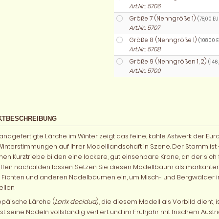
Art.Nr.: 5706
Größe 7 (Nenngröße 1)
(78,00 EU
Art.Nr.: 5707
Größe 8 (Nenngröße 1)
(108,00 
Art.Nr.: 5708
Größe 9 (Nenngrößen 1, 2)
(146
Art.Nr.: 5709
KTBESCHREIBUNG
andgefertigte Lärche im Winter zeigt das feine, kahle Astwerk der 
Winterstimmungen auf Ihrer Modelllandschaft in Szene. Der Stamm ist –
nen Kurztriebe bilden eine lockere, gut einsehbare Krone, an der sic
ffen nachbilden lassen. Setzen Sie diesen Modellbaum als markanten
 Fichten und anderen Nadelbäumen ein, um Misch- und Bergwälder i
llen.
opäische Lärche (
Larix decidua
), die diesem Modell als Vorbild dient
t seine Nadeln vollständig verliert und im Frühjahr mit frischem Austr