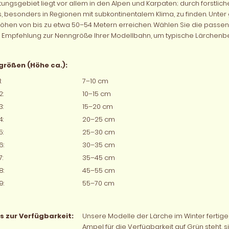
tungsgebiet liegt vor allem in den Alpen und Karpaten; durch forstlich
, besonders in Regionen mit subkontinentalem Klima, zu finden. Unte
hen von bis zu etwa 50–54 Metern erreichen. Wählen Sie die passen
 Empfehlung zur Nenngröße Ihrer Modellbahn, um typische Lärchenbe
größen (Höhe ca.):
:
7–10 cm
2:
10–15 cm
3:
15–20 cm
4:
20–25 cm
5:
25–30 cm
6:
30–35 cm
:
35–45 cm
8:
45–55 cm
9:
55–70 cm
s zur Verfügbarkeit:
Unsere Modelle der Lärche im Winter fertigen
Ampel für die Verfügbarkeit auf Grün steht, 