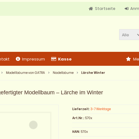
Startseite
Anm
Alle
ntakt
Impressum
Kasse
Me
Modellbäume von GATRA
Nadelbäume
Lärche Winter
efertigter Modellbaum – Lärche im Winter
Lieferzeit:
3-7 Werktage
Art.Nr.:
570x
HAN:
570x