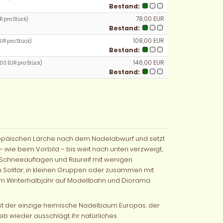
Bestand:
78,00 EUR
R pro Stück)
Bestand:
108,00 EUR
EUR pro Stück)
Bestand:
146,00 EUR
,00 EUR pro Stück)
Bestand:
Europäischen Lärche nach dem Nadelabwurf und setzt
 wie beim Vorbild – bis weit nach unten verzweigt,
h Schneeauflagen und Raureif mit wenigen
 Solitär, in kleinen Gruppen oder zusammen mit
m Winterhalbjahr auf Modellbahn und Diorama
, ist der einzige heimische Nadelbaum Europas, der
ieb wieder ausschlägt. Ihr natürliches