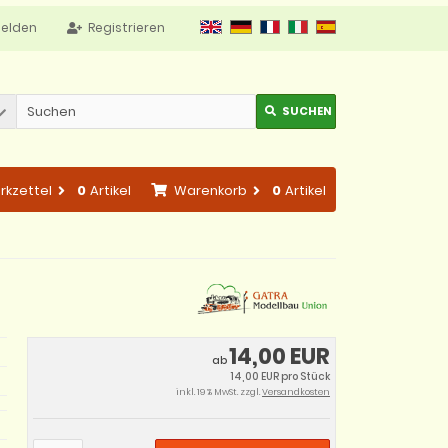
elden
Registrieren
SUCHEN
rkzettel
0
Artikel
Warenkorb
0
Artikel
14,00 EUR
ab
14,00 EUR pro Stück
inkl. 19 % MwSt. zzgl.
Versandkosten