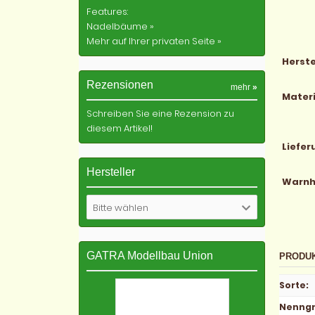
Features:
Nadelbäume »
Mehr auf Ihrer privaten Seite »
Herste
Rezensionen
mehr
»
Materi
Schreiben Sie eine Rezension zu
diesem Artikel!
Liefe
Hersteller
Warnh
Bitte wählen
GATRA Modellbau Union
PRODU
Sorte
:
Nenng