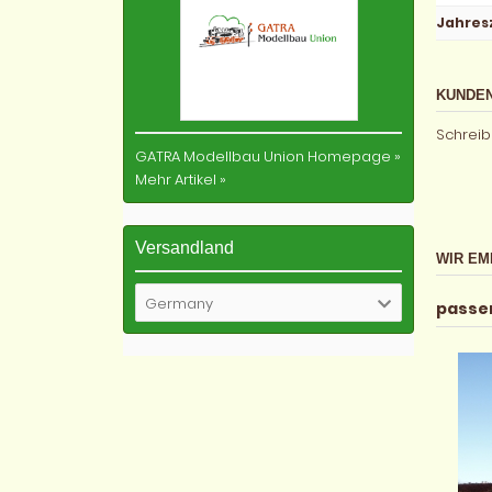
Jahres
KUNDEN
Schreib
GATRA Modellbau Union Homepage
»
Mehr Artikel
»
Versandland
WIR EM
Germany
passe