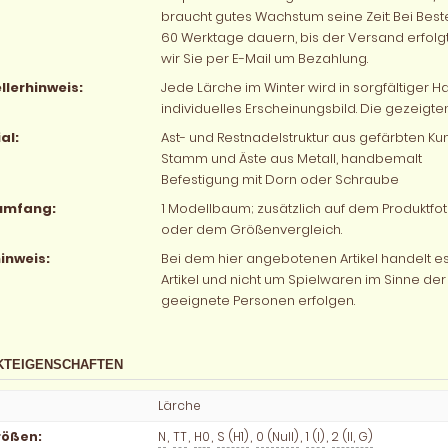
braucht gutes Wachstum seine Zeit: Bei Best
60 Werktage dauern, bis der Versand erfolgt. 
wir Sie per E-Mail um Bezahlung.
llerhinweis:
Jede Lärche im Winter wird in sorgfältiger H
individuelles Erscheinungsbild. Die gezeigten
al:
Ast- und Restnadelstruktur aus gefärbten Kun
Stamm und Äste aus Metall, handbemalt
Befestigung mit Dorn oder Schraube
rumfang:
1 Modellbaum; zusätzlich auf dem Produktf
oder dem Größenvergleich.
inweis:
Bei dem hier angebotenen Artikel handelt
Artikel und nicht um Spielwaren im Sinne der 
geeignete Personen erfolgen.
KTEIGENSCHAFTEN
Lärche
rößen
:
N
,
TT
,
H0
,
S (H1)
,
0 (Null)
,
1 (I)
,
2 (II, G)