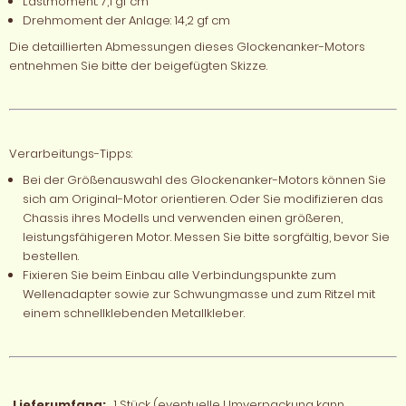
Lastmoment: 7,1 gf cm
Drehmoment der Anlage: 14,2 gf cm
Die detaillierten Abmessungen dieses Glockenanker-Motors
entnehmen Sie bitte der beigefügten Skizze.
Verarbeitungs-Tipps:
Bei der Größenauswahl des Glockenanker-Motors können Sie
sich am Original-Motor orientieren. Oder Sie modifizieren das
Chassis ihres Modells und verwenden einen größeren,
leistungsfähigeren Motor. Messen Sie bitte sorgfältig, bevor Sie
bestellen.
Fixieren Sie beim Einbau alle Verbindungspunkte zum
Wellenadapter sowie zur Schwungmasse und zum Ritzel mit
einem schnellklebenden Metallkleber.
Lieferumfang:
1 Stück (eventuelle Umverpackung kann