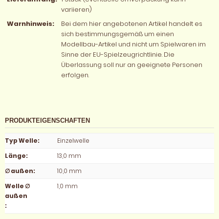
variieren)
Warnhinweis:
Bei dem hier angebotenen Artikel handelt es
sich bestimmungsgemäß um einen
Modellbau-Artikel und nicht um Spielwaren im
Sinne der EU-Spielzeugrichtlinie. Die
Überlassung soll nur an geeignete Personen
erfolgen.
PRODUKTEIGENSCHAFTEN
Typ Welle
:
Einzelwelle
Länge
:
13,0 mm
∅ außen
:
10,0 mm
Welle ∅
1,0 mm
außen
: