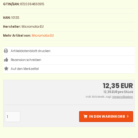
GTIN/EAN:
8720364830915
HAN:
1013S
Hersteller:
Micromotor.EU
Mehr Artikel von:
Micromotor.EU
Artikeldatenblatt drucken
Rezension schreiben
12,35 EUR
12,35 EUR pro Stück
inkl. 19 % MwSt. zzgl.
Versandkosten
IN DEN WARENKORB