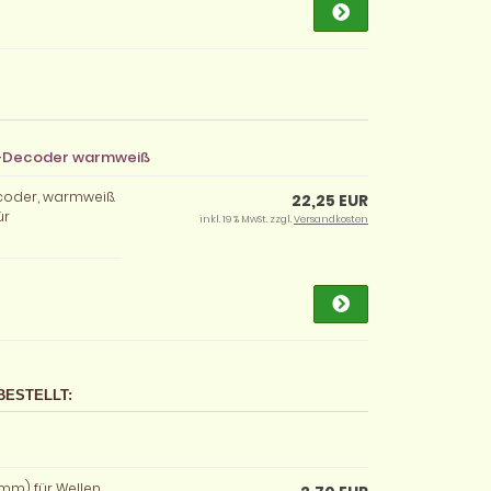
C-Decoder warmweiß
coder, warmweiß.
22,25 EUR
ür
inkl. 19 % MwSt. zzgl.
Versandkosten
BESTELLT:
 mm) für Wellen