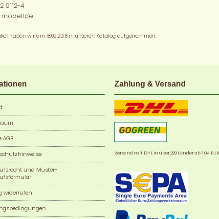
2 9112-4
-modell.de
tikel haben wir am 18.02.2016 in unseren Katalog aufgenommen.
ationen
Zahlung & Versand
t
ssum
e AGB
Versand mit DHL in über 220 Länder ab 7,04 EUR
schutzhinweise
rufsrecht und Muster-
ufsformular
g widerrufen
ngsbedingungen