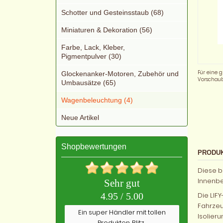
Schotter und Gesteinsstaub (68)
Miniaturen & Dekoration (56)
Farbe, Lack, Kleber,
Pigmentpulver (30)
Für eine g
Glockenanker-Motoren, Zubehör und
Vorschaub
Umbausätze (65)
Wagenbeleuchtung (4)
Neue Artikel
Shopbewertungen
PRODU
Diese b
Innenbe
Sehr gut
Die LIF
4.95 / 5.00
Fahrzeu
Ein super Händler mit tollen
Isolier
Produkten. Blitz...