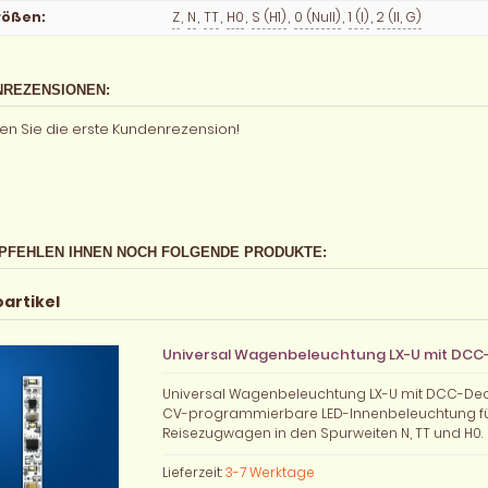
rößen
:
Z
,
N
,
TT
,
H0
,
S (H1)
,
0 (Null)
,
1 (I)
,
2 (II, G)
REZENSIONEN:
en Sie die erste Kundenrezension!
PFEHLEN IHNEN NOCH FOLGENDE PRODUKTE:
oartikel
Universal Wagenbeleuchtung LX-U mit DC
Universal Wagenbeleuchtung LX-U mit DCC-De
CV-programmierbare LED-Innenbeleuchtung f
Reisezugwagen in den Spurweiten N, TT und H0.
Lieferzeit:
3-7 Werktage