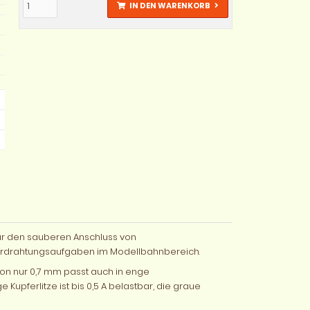
IN DEN WARENKORB
für den sauberen Anschluss von
Verdrahtungsaufgaben im Modellbahnbereich.
von nur 0,7 mm passt auch in enge
upferlitze ist bis 0,5 A belastbar, die graue