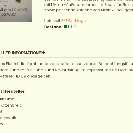
mit 1,5-mm-Außendurchmesser. Ersatz für Flei
sowie passende Antriebe von Minitrix und Egger
Lieferzeit:
3-7 Werktage
Bestand:
LLER INFORMATIONEN:
rkes Plus ist die Kombination aus sofort einsetzbaren Beleuchtungslö
em Zubehör für Einbau und Nachrüstung. Im Impressum sind Dominik
steller-ID 69 angegeben.
t Hersteller
ik GmbH
 Ottenbreit
t 1
ennweiler
ny