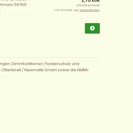
2,70 EUR
schmann 567601
2,70 EUR pro Stück
.
inkl. 19 % MwSt. zzgl.
Versandkosten
sungen, Dimmfunktionen, Flackerschutz und
 Ottenbreit / Newmatik GmbH sowie die NMRA-