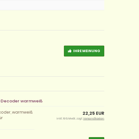
IHRE MEINUNG
C-Decoder warmweiß
coder, warmweiß.
22,25 EUR
ür
inkl. 19 % MwSt. zzgl.
Versandkosten