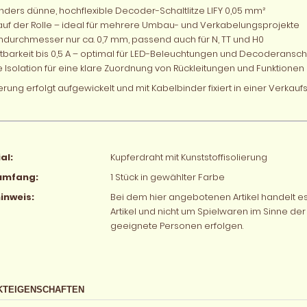
ders dünne, hochflexible Decoder-Schaltlitze LIFY 0,05 mm²
auf der Rolle – ideal für mehrere Umbau- und Verkabelungsprojekte
durchmesser nur ca. 0,7 mm, passend auch für N, TT und H0
tbarkeit bis 0,5 A – optimal für LED-Beleuchtungen und Decoderansc
 Isolation für eine klare Zuordnung von Rückleitungen und Funktionen
erung erfolgt aufgewickelt und mit Kabelbinder fixiert in einer Verkau
al:
Kupferdraht mit Kunststoffisolierung
rumfang:
1 Stück in gewählter Farbe
inweis:
Bei dem hier angebotenen Artikel handelt
Artikel und nicht um Spielwaren im Sinne der 
geeignete Personen erfolgen.
KTEIGENSCHAFTEN