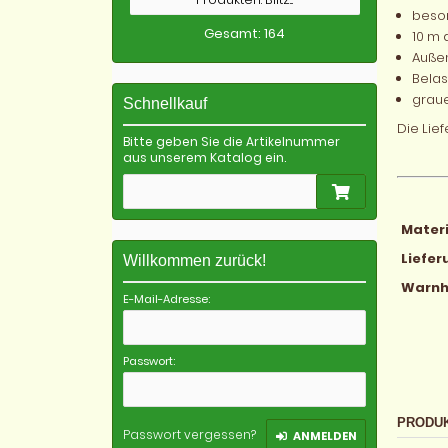
beson
Gesamt: 164
10 m 
Außen
Belas
graue
Schnellkauf
Die Lief
Bitte geben Sie die Artikelnummer
aus unserem Katalog ein.
Materi
Liefe
Willkommen zurück!
Warnh
E-Mail-Adresse:
Passwort:
PRODU
Passwort vergessen?
ANMELDEN