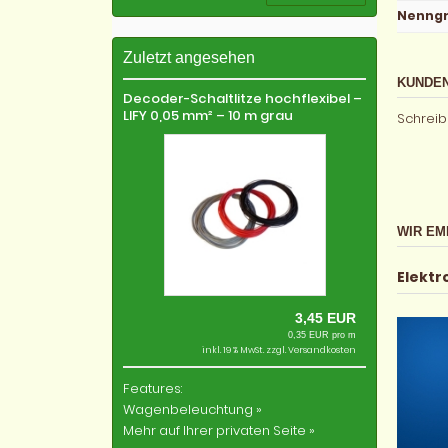
Nenng
Zuletzt angesehen
KUNDEN
Decoder-Schaltlitze hochflexibel –
LIFY 0,05 mm² – 10 m grau
Schreib
WIR EM
Elektr
3,45 EUR
0,35 EUR pro m
inkl. 19 % MwSt. zzgl.
Versandkosten
Features:
Wagenbeleuchtung »
Mehr auf Ihrer privaten Seite »