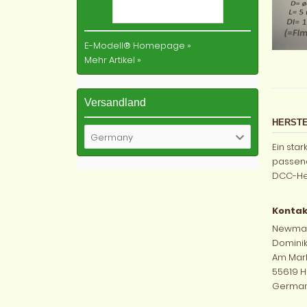
E-Modell® Homepage
»
Mehr Artikel
»
Versandland
HERSTE
Germany
Ein sta
passend
DCC-Her
Kontak
Newmat
Dominik
Am Mark
55619 H
Germa