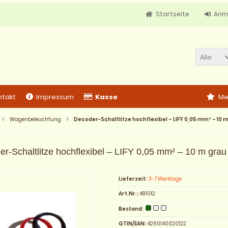
Startseite
Anm
Alle
ntakt
Impressum
Kasse
Me
Wagenbeleuchtung
Decoder-Schaltlitze hochflexibel – LIFY 0,05 mm² – 10 
r-Schaltlitze hochflexibel – LIFY 0,05 mm² – 10 m grau
Lieferzeit:
3-7 Werktage
Art.Nr.:
491012
Bestand:
GTIN/EAN:
4260140020122