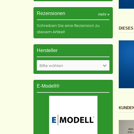
Rezensionen
mehr
»
Schreiben Sie eine Rezension zu
DIESES
diesem Artikel!
Hersteller
Bitte wählen
E-Modell®
KUNDEN