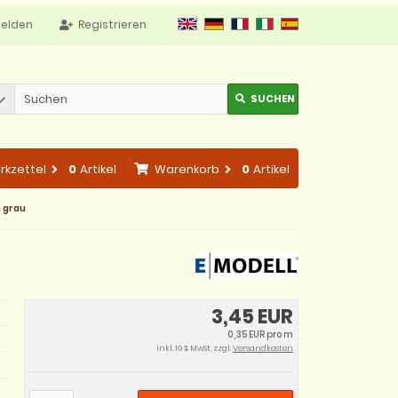
elden
Registrieren
SUCHEN
rkzettel
0
Artikel
Warenkorb
0
Artikel
m grau
3,45 EUR
0,35 EUR pro m
inkl. 19 % MwSt. zzgl.
Versandkosten