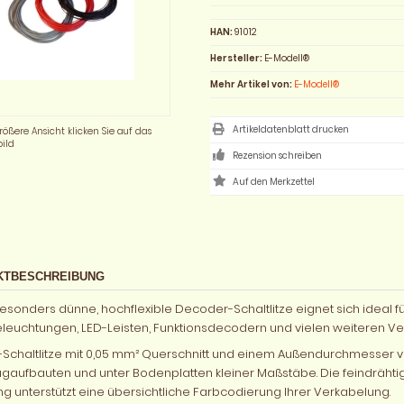
HAN:
91012
Hersteller:
E-Modell®
Mehr Artikel von:
E-Modell®
Artikeldatenblatt drucken
rößere Ansicht klicken Sie auf das
ild
Rezension schreiben
KTBESCHREIBUNG
esonders dünne, hochflexible Decoder-Schaltlitze eignet sich ideal 
leuchtungen, LED-Leisten, Funktionsdecodern und vielen weiteren 
Y-Schaltlitze mit 0,05 mm² Querschnitt und einem Außendurchmesser 
gaufbauten und unter Bodenplatten kleiner Maßstäbe. Die feindrähtige K
ung unterstützt eine übersichtliche Farbcodierung Ihrer Verkabelung.