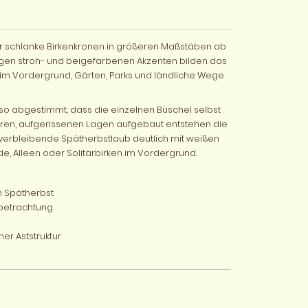
für schlanke Birkenkronen in größeren Maßstäben ab
igen stroh- und beigefarbenen Akzenten bilden das
 im Vordergrund, Gärten, Parks und ländliche Wege
 so abgestimmt, dass die einzelnen Büschel selbst
ren, aufgerissenen Lagen aufgebaut entstehen die
verbleibende Spätherbstlaub deutlich mit weißen
e, Alleen oder Solitärbirken im Vordergrund.
m Spätherbst
hbetrachtung
er Aststruktur