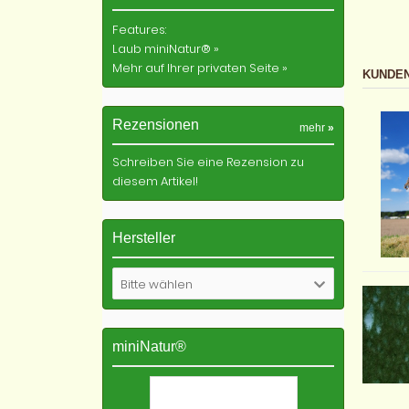
Features:
Laub miniNatur® »
Mehr auf Ihrer privaten Seite »
KUNDEN
Rezensionen
mehr
»
Schreiben Sie eine Rezension zu
diesem Artikel!
Hersteller
Bitte wählen
miniNatur®