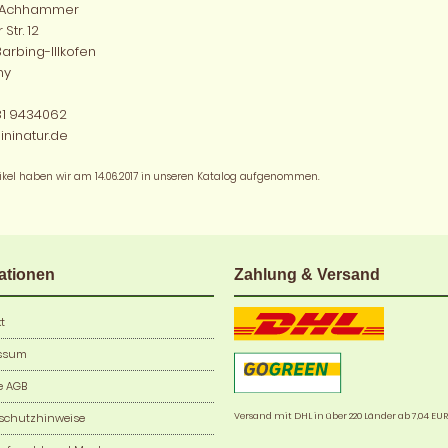
 Achhammer
Str. 12
arbing-Illkofen
ny
81 9434062
ninatur.de
tikel haben wir am 14.06.2017 in unseren Katalog aufgenommen.
ationen
Zahlung & Versand
t
ssum
e AGB
Versand mit DHL in über 220 Länder ab 7,04 EUR
schutzhinweise