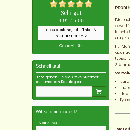
PRODU
Sehr gut
Die Lau
4.95 / 5.00
etwa 1:
alles bestens, sehr flinker &
leichte
freundlicher Serv...
auf gro
Gesamt: 164
Für Maß
aus näc
typisch
Stämmen
Schnellkauf
Vorteil
Bitte geben Sie die Artikelnummer
Klare
aus unserem Katalog ein.
Laubs
Ideal
Typis
Willkommen zurück!
E-Mail-Adresse:
Materi