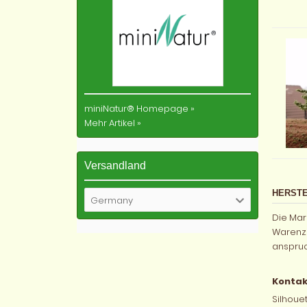
miniNatur® Homepage
»
Mehr Artikel
»
Versandland
HERSTE
Germany
Die Mark
Warenze
anspruc
Kontak
Silhou