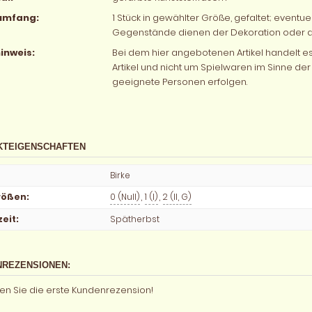
rumfang:
1 Stück in gewählter Größe, gefaltet; eventu
Gegenstände dienen der Dekoration oder 
inweis:
Bei dem hier angebotenen Artikel handelt
Artikel und nicht um Spielwaren im Sinne der 
geeignete Personen erfolgen.
KTEIGENSCHAFTEN
Birke
rößen
:
0 (Null)
,
1 (I)
,
2 (II, G)
zeit
:
Spätherbst
REZENSIONEN:
en Sie die erste Kundenrezension!