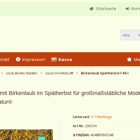
Startseite
Anm
Alle
ntakt
Impressum
Kasse
Me
Laub, Blüten, Nadeln
Laub miniNatur®
Birkenlaub Spätherbst 1:45+
mit Birkenlaub im Spätherbst für großmaßstäbliche Mo
atur®
Lieferzeit:
3-7 Werktage
Art.Nr.:
291034
GTIN/EAN:
4048847910348