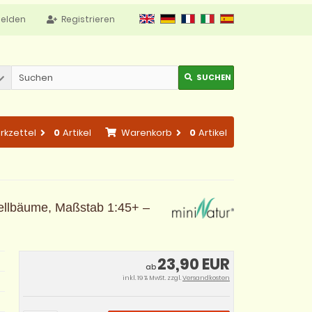
elden
Registrieren
SUCHEN
rkzettel
0
Artikel
Warenkorb
0
Artikel
dellbäume, Maßstab 1:45+ –
23,90 EUR
ab
inkl. 19 % MwSt. zzgl.
Versandkosten