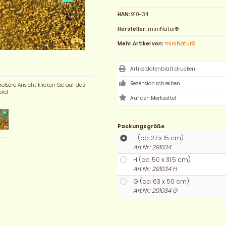
HAN:
910-34
Hersteller:
miniNatur®
Mehr Artikel von:
miniNatur®
Artikeldatenblatt drucken
Rezension schreiben
rößere Ansicht klicken Sie auf das
ild
Packungsgröße
- (ca. 27 x 15 cm)
Art.Nr.: 291034
H (ca. 50 x 31,5 cm)
Art.Nr.: 291034 H
G (ca. 63 x 50 cm)
Art.Nr.: 291034 G