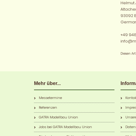
Helmut
Altacher 
93092 B
Germa
+49 94
info@mi
Diesen Ar
Mehr über...
Inform
Messetermine
Kontak
Referenzen
Impre
GATRA Modellbau Union
Unser
Jobs bei GATRA Modellbau Union
Daten