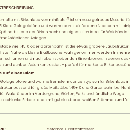
KTBESCHREIBUNG
®
bmatte mit Birkenlaub von miniNatur
ist ein naturgetreues Material 
45. Klare Goldgelbtöne und warme bernsteinfarbene Nuancen mit ein
 Spätherbstlaub der Birken nach und eignen sich ideal für Waldränder
ßmaßstäblichen Anlagen.
stäbe wie 1:45, 0 oder Gartenbahn ist die etwas gröbere Laubstruktur
hster Nähe als kleine Blattbüschel wahrgenommen werden. In mehre
en, schlanken und nach oben strebenden Birkenkronen, in denen das 
 und dunklen Ästen kontrastiert – perfekt für markante Birkenbeständ
e auf einen Blick:
 Goldgelbtöne und warme Bernsteinnuancen typisch für Birkenlaub i
truktur passend für große Maßstäbe 1:45+, 0 und Gartenbahn bei Na
 für Waldränder im Vordergrund, Gärten, Parks und ländliche Wege
ch schlanke Birkenkronen mit gut sichtbaren weißen Stämmen und fein
al:
gefärbte Kunststofffasern