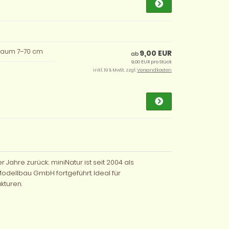
lbaum 7–70 cm
9,00 EUR
ab
9,00 EUR pro Stück
inkl. 19 % MwSt. zzgl.
Versandkosten
 Jahre zurück; miniNatur ist seit 2004 als
odellbau GmbH fortgeführt. Ideal für
kturen.