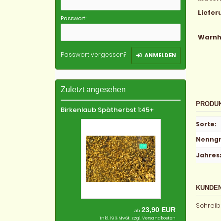
Liefe
Passwort:
Warnh
Passwort vergessen?
ANMELDEN
Zuletzt angesehen
PRODU
Birkenlaub Spätherbst 1:45+
Sorte
:
Nenng
Jahres
KUNDEN
Schreib
23,90 EUR
ab
inkl. 19 % MwSt. zzgl.
Versandkosten