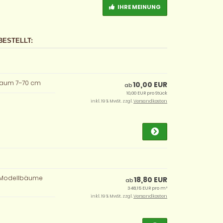
IHRE MEINUNG
BESTELLT:
lbaum 7–70 cm
10,00 EUR
ab
10,00 EUR pro Stück
inkl. 19 % MwSt. zzgl.
Versandkosten
he Modellbäume
18,80 EUR
ab
348,15 EUR pro m²
inkl. 19 % MwSt. zzgl.
Versandkosten